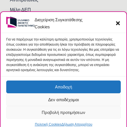
Μέλη ΔΕΠ
Διαχείριση Συγκατάθεσης
Τμήματα και Υπηρεσίες
Cookies
Γραμματείες Κοσμητειών Σχολών
Βιβλιοθήκη
Για να παρέχουμε την καλύτερη εμπειρία, χρησιμοποιούμε τεχνολογίες
όπως cookies για την αποθήκευση ή/και την πρόσβαση σε πληροφορίες
Συχνές Ερωτήσεις
συσκευών. Η συγκατάθεση για τις εν λόγω τεχνολογίες θα μας επιτρέψει να
επεξεργαστούμε δεδομένα προσωπικού χαρακτήρα, όπως συμπεριφορά
περιήγησης ή μοναδικά αναγνωριστικά σε αυτόν τον ιστότοπο. Η μη
συγκατάθεση ή η ανάκληση της συγκατάθεσης, μπορεί να επηρεάσει
αρνητικά ορισμένες λειτουργίες και δυνατότητες.
Αποδοχή
Δεν αποδέχομαι
© 2026 Ελληνικό Ανοικτό Πανεπιστήμιο |
Όροι
|
Ομάδα
Προστασίας Δεδομένων
Προβολή προτιμήσεων
Πολιτική Cookies
Δήλωση Απορρήτου