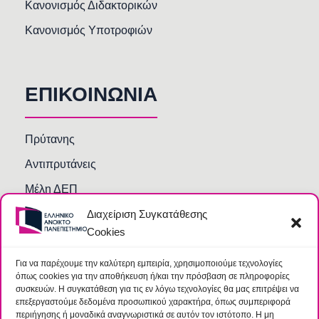
Κανονισμός Διδακτορικών
Κανονισμός Υποτροφιών
ΕΠΙΚΟΙΝΩΝΙΑ
Πρύτανης
Αντιπρυτάνεις
Μέλη ΔΕΠ
Διαχείριση Συγκατάθεσης
Τμήματα και Υπηρεσίες
Cookies
Γραμματείες Κοσμητειών Σχολών
Βιβλιοθήκη
Για να παρέχουμε την καλύτερη εμπειρία, χρησιμοποιούμε τεχνολογίες
όπως cookies για την αποθήκευση ή/και την πρόσβαση σε πληροφορίες
Συχνές Ερωτήσεις
συσκευών. Η συγκατάθεση για τις εν λόγω τεχνολογίες θα μας επιτρέψει να
επεξεργαστούμε δεδομένα προσωπικού χαρακτήρα, όπως συμπεριφορά
περιήγησης ή μοναδικά αναγνωριστικά σε αυτόν τον ιστότοπο. Η μη