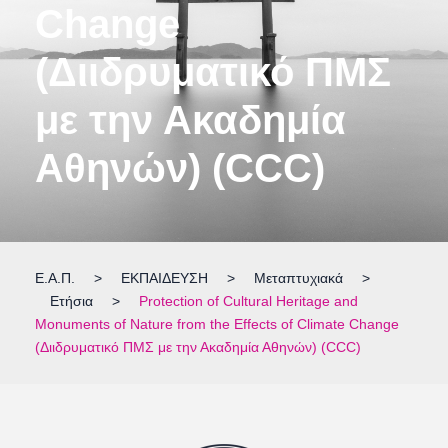
Change
(Διιδρυματικό ΠΜΣ
με την Ακαδημία
Αθηνών) (CCC)
Ε.Α.Π.
>
ΕΚΠΑΙΔΕΥΣΗ
>
Μεταπτυχιακά
>
Ετήσια
>
Protection of Cultural Heritage and
Monuments of Nature from the Effects of Climate Change
(Διιδρυματικό ΠΜΣ με την Ακαδημία Αθηνών) (CCC)