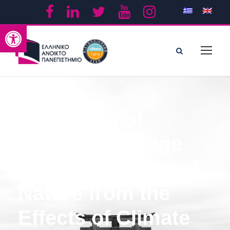
Ανοίξτε τη γραμμή εργαλείων
Protection of
Cultural Heritage
and Monuments of
Nature from the
Effects of Climate