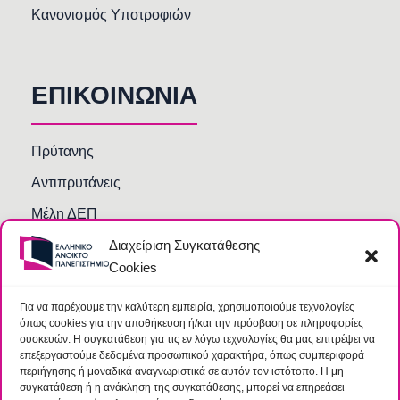
Κανονισμός Υποτροφιών
ΕΠΙΚΟΙΝΩΝΙΑ
Πρύτανης
Αντιπρυτάνεις
Μέλη ΔΕΠ
Διαχείριση Συγκατάθεσης
Τμήματα και Υπηρεσίες
Cookies
Γραμματείες Κοσμητειών Σχολών
Βιβλιοθήκη
Για να παρέχουμε την καλύτερη εμπειρία, χρησιμοποιούμε τεχνολογίες
όπως cookies για την αποθήκευση ή/και την πρόσβαση σε πληροφορίες
Συχνές Ερωτήσεις
συσκευών. Η συγκατάθεση για τις εν λόγω τεχνολογίες θα μας επιτρέψει να
επεξεργαστούμε δεδομένα προσωπικού χαρακτήρα, όπως συμπεριφορά
περιήγησης ή μοναδικά αναγνωριστικά σε αυτόν τον ιστότοπο. Η μη
συγκατάθεση ή η ανάκληση της συγκατάθεσης, μπορεί να επηρεάσει