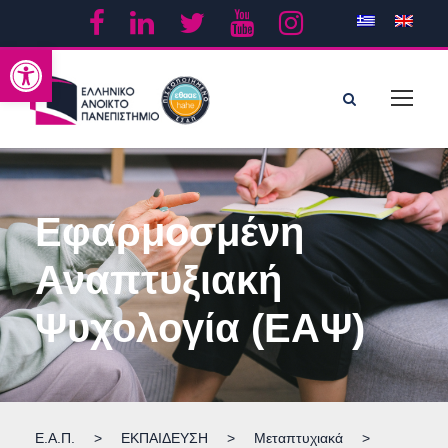
Ανοίξτε τη γραμμή εργαλείων
Εφαρμοσμένη
Αναπτυξιακή
Ψυχολογία (ΕΑΨ)
Ε.Α.Π.
>
ΕΚΠΑΙΔΕΥΣΗ
>
Μεταπτυχιακά
>