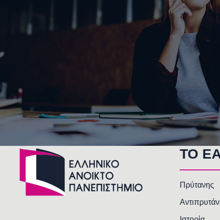
TO E
Πρύτανης
Αντιπρυτάν
Ιστορία