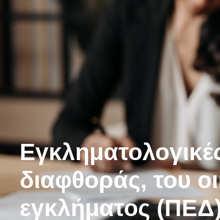
Εγκληματολογικές
διαφθοράς, του ο
εγκλήματος (ΠΕΔ