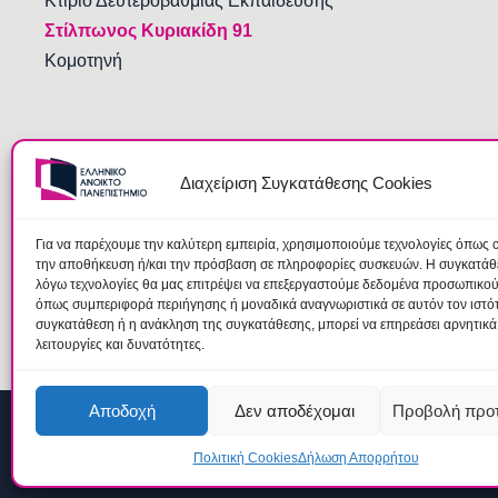
Κτίριο Δευτεροβάθμιας Εκπαίδευσης
Στίλπωνος Κυριακίδη 91
Κομοτηνή
Διαχείριση Συγκατάθεσης Cookies
Για να παρέχουμε την καλύτερη εμπειρία, χρησιμοποιούμε τεχνολογίες όπως c
την αποθήκευση ή/και την πρόσβαση σε πληροφορίες συσκευών. Η συγκατάθεσ
λόγω τεχνολογίες θα μας επιτρέψει να επεξεργαστούμε δεδομένα προσωπικο
όπως συμπεριφορά περιήγησης ή μοναδικά αναγνωριστικά σε αυτόν τον ιστό
συγκατάθεση ή η ανάκληση της συγκατάθεσης, μπορεί να επηρεάσει αρνητικά
λειτουργίες και δυνατότητες.
Αποδοχή
Δεν αποδέχομαι
Προβολή προ
© 2026 Ελληνικό Ανοικτό Πανεπιστήμιο |
Όροι
|
Ομάδα Προστ
Πολιτική Cookies
Δήλωση Απορρήτου