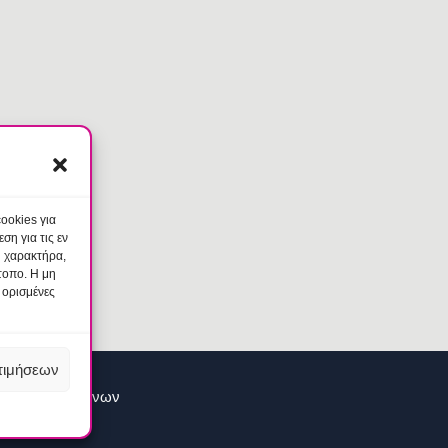
ookies για
η για τις εν
ύ χαρακτήρα,
τοπο. Η μη
 ορισμένες
τιμήσεων
ασίας Δεδομένων