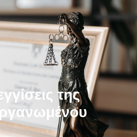
γγίσεις της
 οργανωμένου