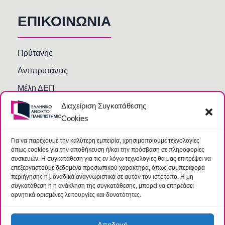
ΕΠΙΚΟΙΝΩΝΙΑ
Πρύτανης
Αντιπρυτάνεις
Μέλη ΔΕΠ
Διαχείριση Συγκατάθεσης
Τμήματα και Υπηρεσίες
Cookies
Γραμματείες Κοσμητειών Σχολών
Βιβλιοθήκη
Για να παρέχουμε την καλύτερη εμπειρία, χρησιμοποιούμε τεχνολογίες
όπως cookies για την αποθήκευση ή/και την πρόσβαση σε πληροφορίες
Συχνές Ερωτήσεις
συσκευών. Η συγκατάθεση για τις εν λόγω τεχνολογίες θα μας επιτρέψει να
επεξεργαστούμε δεδομένα προσωπικού χαρακτήρα, όπως συμπεριφορά
περιήγησης ή μοναδικά αναγνωριστικά σε αυτόν τον ιστότοπο. Η μη
συγκατάθεση ή η ανάκληση της συγκατάθεσης, μπορεί να επηρεάσει
αρνητικά ορισμένες λειτουργίες και δυνατότητες.
Αποδοχή