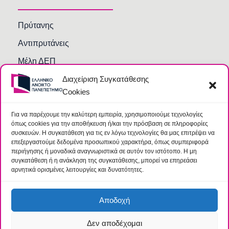
Πρύτανης
Αντιπρυτάνεις
Μέλη ΔΕΠ
Διαχείριση Συγκατάθεσης
Τμήματα και Υπηρεσίες
Cookies
Γραμματείες Κοσμητειών Σχολών
Βιβλιοθήκη
Για να παρέχουμε την καλύτερη εμπειρία, χρησιμοποιούμε τεχνολογίες
όπως cookies για την αποθήκευση ή/και την πρόσβαση σε πληροφορίες
Συχνές Ερωτήσεις
συσκευών. Η συγκατάθεση για τις εν λόγω τεχνολογίες θα μας επιτρέψει να
επεξεργαστούμε δεδομένα προσωπικού χαρακτήρα, όπως συμπεριφορά
περιήγησης ή μοναδικά αναγνωριστικά σε αυτόν τον ιστότοπο. Η μη
συγκατάθεση ή η ανάκληση της συγκατάθεσης, μπορεί να επηρεάσει
αρνητικά ορισμένες λειτουργίες και δυνατότητες.
Αποδοχή
Δεν αποδέχομαι