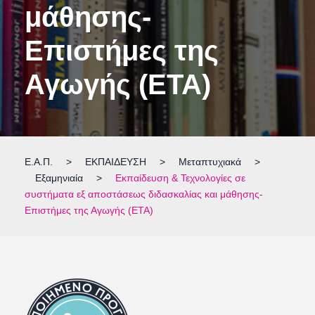
μάθησης-
Επιστήμες της
Αγωγής (ΕΤΑ)
Ε.Α.Π.
>
ΕΚΠΑΙΔΕΥΣΗ
>
Μεταπτυχιακά
>
Εξαμηνιαία
>
Εκπαίδευση & Τεχνολογίες σε
συστήματα εξ αποστάσεως διδασκαλίας και μάθησης-
Επιστήμες της Αγωγής (ΕΤΑ)