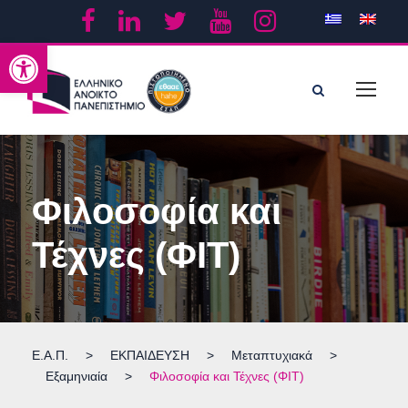
Ανοίξτε τη γραμμή εργαλείων
Φιλοσοφία και
Τέχνες (ΦΙΤ)
Ε.Α.Π.
>
ΕΚΠΑΙΔΕΥΣΗ
>
Μεταπτυχιακά
>
Εξαμηνιαία
>
Φιλοσοφία και Τέχνες (ΦΙΤ)