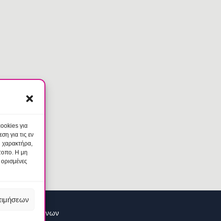
ookies για
η για τις εν
ύ χαρακτήρα,
τοπο. Η μη
 ορισμένες
τιμήσεων
ασίας Δεδομένων