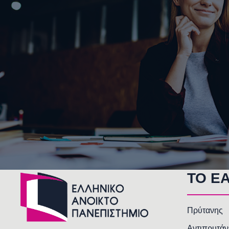
TO E
Πρύτανης
Αντιπρυτάν