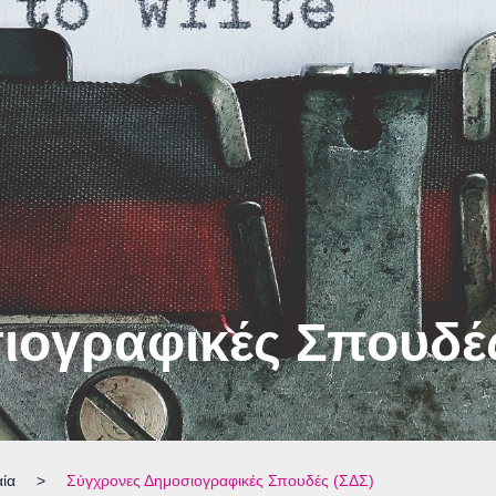
ιογραφικές Σπουδές
αία
>
Σύγχρονες Δημοσιογραφικές Σπουδές (ΣΔΣ)