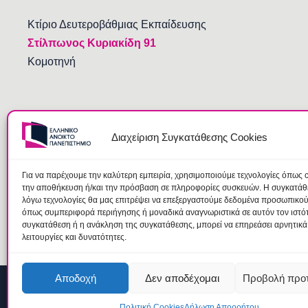
Κτίριο Δευτεροβάθμιας Εκπαίδευσης
Στίλπωνος Κυριακίδη 91
Κομοτηνή
Διαχείριση Συγκατάθεσης Cookies
Για να παρέχουμε την καλύτερη εμπειρία, χρησιμοποιούμε τεχνολογίες όπως c
την αποθήκευση ή/και την πρόσβαση σε πληροφορίες συσκευών. Η συγκατάθεσ
λόγω τεχνολογίες θα μας επιτρέψει να επεξεργαστούμε δεδομένα προσωπικο
όπως συμπεριφορά περιήγησης ή μοναδικά αναγνωριστικά σε αυτόν τον ιστό
συγκατάθεση ή η ανάκληση της συγκατάθεσης, μπορεί να επηρεάσει αρνητικά
λειτουργίες και δυνατότητες.
Αποδοχή
Δεν αποδέχομαι
Προβολή προ
© 2026 Ελληνικό Ανοικτό Πανεπιστήμιο |
Όροι
|
Ομάδα Προστ
Πολιτική Cookies
Δήλωση Απορρήτου