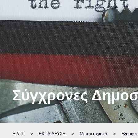
Σύγχρονες Δημοσ
Ε.Α.Π.
>
ΕΚΠΑΙΔΕΥΣΗ
>
Μεταπτυχιακά
>
Εξαμηνι