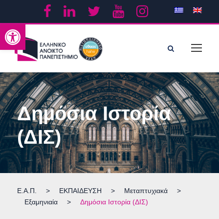
Ανοίξτε τη γραμμή εργαλείων
Δημόσια Ιστορία
(ΔΙΣ)
Ε.Α.Π.
>
ΕΚΠΑΙΔΕΥΣΗ
>
Μεταπτυχιακά
>
Εξαμηνιαία
>
Δημόσια Ιστορία (ΔΙΣ)