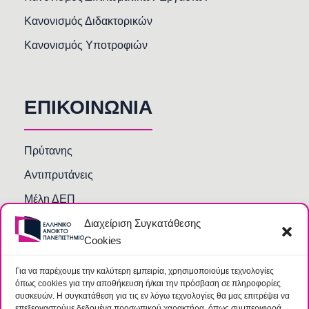
Κανονισμός Διδακτορικών
Κανονισμός Υποτροφιών
ΕΠΙΚΟΙΝΩΝΙΑ
Πρύτανης
Αντιπρυτάνεις
Μέλη ΔΕΠ
Διαχείριση Συγκατάθεσης
Τμήματα και Υπηρεσίες
Cookies
Γραμματείες Κοσμητειών Σχολών
Βιβλιοθήκη
Για να παρέχουμε την καλύτερη εμπειρία, χρησιμοποιούμε τεχνολογίες
όπως cookies για την αποθήκευση ή/και την πρόσβαση σε πληροφορίες
Συχνές Ερωτήσεις
συσκευών. Η συγκατάθεση για τις εν λόγω τεχνολογίες θα μας επιτρέψει να
επεξεργαστούμε δεδομένα προσωπικού χαρακτήρα, όπως συμπεριφορά