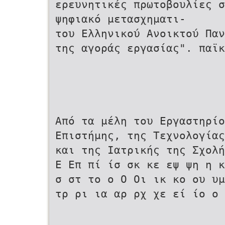
ερευνητικές πρωτοβουλίες σ
ψηφιακό µετασχηµατι-
του Ελληνικού Ανοικτού Παν
της αγοράς εργασίας". παϊκ
Από τα µέλη του Εργαστηρίο
Επιστήµης, της Τεχνολογίας
και της Ιατρικής της Σχολή
Ε Επ πί ίσ σκ κε εψ ψη η κ
σ στ το ο Ο Οι ικ κο ου υµ
τρ ρι ια αρ ρχ χε εί ίο ο