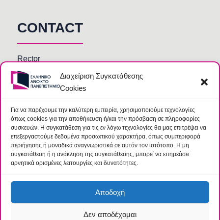
CONTACT
Rector
Διαχείριση Συγκατάθεσης
Faculty members
Cookies
HOU Departments and Services
Secretariats of Deanships of Schools
Για να παρέχουμε την καλύτερη εμπειρία, χρησιμοποιούμε τεχνολογίες
όπως cookies για την αποθήκευση ή/και την πρόσβαση σε πληροφορίες
Library
συσκευών. Η συγκατάθεση για τις εν λόγω τεχνολογίες θα μας επιτρέψει να
επεξεργαστούμε δεδομένα προσωπικού χαρακτήρα, όπως συμπεριφορά
περιήγησης ή μοναδικά αναγνωριστικά σε αυτόν τον ιστότοπο. Η μη
συγκατάθεση ή η ανάκληση της συγκατάθεσης, μπορεί να επηρεάσει
αρνητικά ορισμένες λειτουργίες και δυνατότητες.
Αποδοχή
Δεν αποδέχομαι