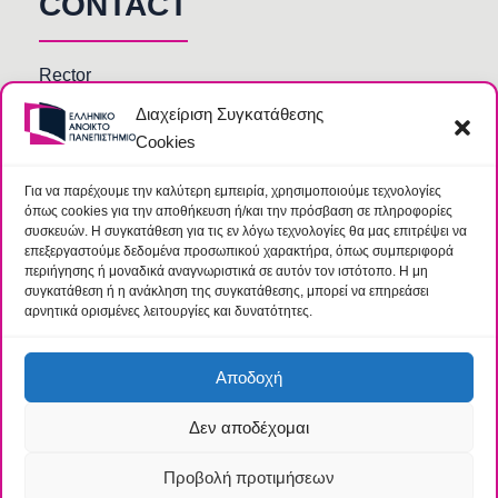
CONTACT
Rector
Faculty members
Διαχείριση Συγκατάθεσης
Cookies
HOU Departments and Services
Secretariats of Deanships of Schools
Για να παρέχουμε την καλύτερη εμπειρία, χρησιμοποιούμε τεχνολογίες
όπως cookies για την αποθήκευση ή/και την πρόσβαση σε πληροφορίες
Library
συσκευών. Η συγκατάθεση για τις εν λόγω τεχνολογίες θα μας επιτρέψει να
επεξεργαστούμε δεδομένα προσωπικού χαρακτήρα, όπως συμπεριφορά
περιήγησης ή μοναδικά αναγνωριστικά σε αυτόν τον ιστότοπο. Η μη
συγκατάθεση ή η ανάκληση της συγκατάθεσης, μπορεί να επηρεάσει
αρνητικά ορισμένες λειτουργίες και δυνατότητες.
Αποδοχή
Δεν αποδέχομαι
© 2026 Hellenic Open University |
Terms
|
Data
Protection Team
Προβολή προτιμήσεων