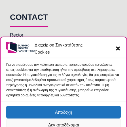
CONTACT
Rector
Διαχείριση Συγκατάθεσης
Faculty members
Cookies
HOU Departments and Services
Secretariats of Deanships of Schools
Για να παρέχουμε την καλύτερη εμπειρία, χρησιμοποιούμε τεχνολογίες
όπως cookies για την αποθήκευση ή/και την πρόσβαση σε πληροφορίες
Library
συσκευών. Η συγκατάθεση για τις εν λόγω τεχνολογίες θα μας επιτρέψει να
επεξεργαστούμε δεδομένα προσωπικού χαρακτήρα, όπως συμπεριφορά
περιήγησης ή μοναδικά αναγνωριστικά σε αυτόν τον ιστότοπο. Η μη
συγκατάθεση ή η ανάκληση της συγκατάθεσης, μπορεί να επηρεάσει
αρνητικά ορισμένες λειτουργίες και δυνατότητες.
Αποδοχή
Δεν αποδέχομαι