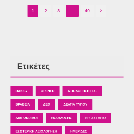
1
2
3
…
40
Ετικέτες
DAISSY
OPENEU
ΑΞΙΟΛΌΓΗΣΗ Π.Σ.
ΒΡΑΒΕΊΑ
ΔΕΘ
ΔΕΛΤΊΑ ΤΎΠΟΥ
ΔΙΑΓΩΝΙΣΜΟΊ
ΕΚΔΗΛΏΣΕΙΣ
ΕΡΓΑΣΤΉΡΙΟ
ΕΣΩΤΕΡΙΚΉ ΑΞΙΟΛΌΓΗΣΗ
ΗΜΕΡΊΔΕΣ