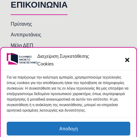
ΕΠΙΚΟΙΝΩΝΙΑ
Πρύτανης
Αντιπρυτάνεις
Μέλη ΔΕΠ
Διαχείριση Συγκατάθεσης
Τμήματα και Υπηρεσίες
Cookies
Γραμματείες Κοσμητειών Σχολών
Βιβλιοθήκη
Για να παρέχουμε την καλύτερη εμπειρία, χρησιμοποιούμε τεχνολογίες
όπως cookies για την αποθήκευση ή/και την πρόσβαση σε πληροφορίες
Συχνές Ερωτήσεις
συσκευών. Η συγκατάθεση για τις εν λόγω τεχνολογίες θα μας επιτρέψει να
επεξεργαστούμε δεδομένα προσωπικού χαρακτήρα, όπως συμπεριφορά
περιήγησης ή μοναδικά αναγνωριστικά σε αυτόν τον ιστότοπο. Η μη
συγκατάθεση ή η ανάκληση της συγκατάθεσης, μπορεί να επηρεάσει
αρνητικά ορισμένες λειτουργίες και δυνατότητες.
Αποδοχή