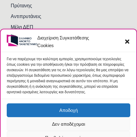
Πρύτανης
Αντιπρυτάνεις
Μέλη ΔΕΠ
Διαχείριση Συγκατάθεσης
Τμήματα και Υπηρεσίες
Cookies
Γραμματείες Κοσμητειών Σχολών
Βιβλιοθήκη
Για να παρέχουμε την καλύτερη εμπειρία, χρησιμοποιούμε τεχνολογίες
όπως cookies για την αποθήκευση ή/και την πρόσβαση σε πληροφορίες
Συχνές Ερωτήσεις
συσκευών. Η συγκατάθεση για τις εν λόγω τεχνολογίες θα μας επιτρέψει να
επεξεργαστούμε δεδομένα προσωπικού χαρακτήρα, όπως συμπεριφορά
περιήγησης ή μοναδικά αναγνωριστικά σε αυτόν τον ιστότοπο. Η μη
συγκατάθεση ή η ανάκληση της συγκατάθεσης, μπορεί να επηρεάσει
αρνητικά ορισμένες λειτουργίες και δυνατότητες.
Αποδοχή
Δεν αποδέχομαι
© 2026 Ελληνικό Ανοικτό Πανεπιστήμιο |
Όροι
|
Ομάδα
Προστασίας Δεδομένων