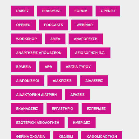
DAISSY
ERASMUS+
FORUM
OPEN2U
OPENEU
PODCASTS
WEBINAR
WORKSHOP
ΑΜΕΑ
ΑΝΑΓΌΡΕΥΣΗ
ΑΝΑΡΤΉΣΕΙΣ ΑΠΟΦΆΣΕΩΝ
ΑΞΙΟΛΌΓΗΣΗ Π.Σ.
ΒΡΑΒΕΊΑ
ΔΕΘ
ΔΕΛΤΊΑ ΤΎΠΟΥ
ΔΙΑΓΩΝΙΣΜΟΊ
ΔΙΑΚΡΊΣΕΙΣ
ΔΙΑΛΈΞΕΙΣ
ΔΙΔΑΚΤΟΡΙΚΉ ΔΙΑΤΡΙΒΉ
ΔΡΆΣΕΙΣ
ΕΚΔΗΛΏΣΕΙΣ
ΕΡΓΑΣΤΉΡΙΟ
ΕΣΠΕΡΊΔΕΣ
ΕΣΩΤΕΡΙΚΉ ΑΞΙΟΛΌΓΗΣΗ
ΗΜΕΡΊΔΕΣ
ΘΕΡΙΝΆ ΣΧΟΛΕΊΑ
ΚΕΔΙΒΙΜ
ΚΑΘΟΜΟΛΌΓΗΣΗ