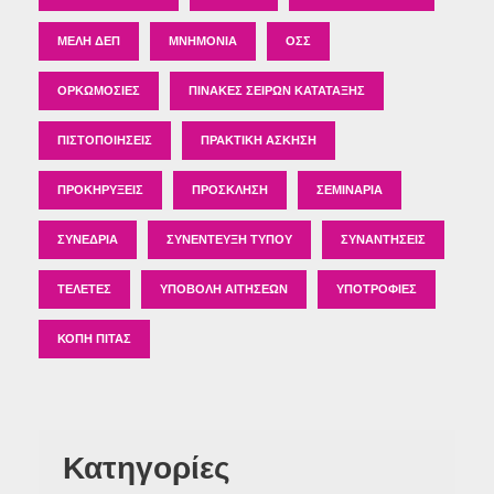
ΜΈΛΗ ΔΕΠ
ΜΝΗΜΌΝΙΑ
ΟΣΣ
ΟΡΚΩΜΟΣΊΕΣ
ΠΊΝΑΚΕΣ ΣΕΙΡΏΝ ΚΑΤΆΤΑΞΗΣ
ΠΙΣΤΟΠΟΙΉΣΕΙΣ
ΠΡΑΚΤΙΚΉ ΆΣΚΗΣΗ
ΠΡΟΚΗΡΎΞΕΙΣ
ΠΡΌΣΚΛΗΣΗ
ΣΕΜΙΝΆΡΙΑ
ΣΥΝΈΔΡΙΑ
ΣΥΝΈΝΤΕΥΞΗ ΤΎΠΟΥ
ΣΥΝΑΝΤΉΣΕΙΣ
ΤΕΛΕΤΈΣ
ΥΠΟΒΟΛΉ ΑΙΤΉΣΕΩΝ
ΥΠΟΤΡΟΦΊΕΣ
ΚΟΠΉ ΠΊΤΑΣ
Κατηγορίες