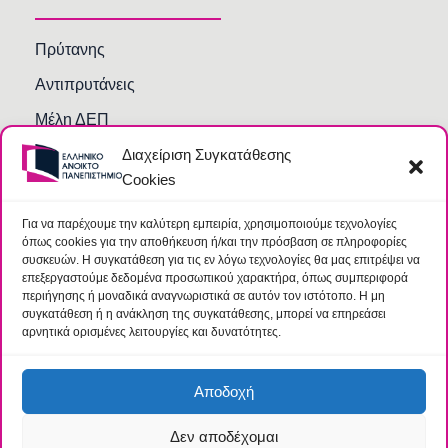
Πρύτανης
Αντιπρυτάνεις
Μέλη ΔΕΠ
Διαχείριση Συγκατάθεσης
Τμήματα και Υπηρεσίες
Cookies
Γραμματείες Κοσμητειών Σχολών
Βιβλιοθήκη
Για να παρέχουμε την καλύτερη εμπειρία, χρησιμοποιούμε τεχνολογίες
όπως cookies για την αποθήκευση ή/και την πρόσβαση σε πληροφορίες
Συχνές Ερωτήσεις
συσκευών. Η συγκατάθεση για τις εν λόγω τεχνολογίες θα μας επιτρέψει να
επεξεργαστούμε δεδομένα προσωπικού χαρακτήρα, όπως συμπεριφορά
περιήγησης ή μοναδικά αναγνωριστικά σε αυτόν τον ιστότοπο. Η μη
συγκατάθεση ή η ανάκληση της συγκατάθεσης, μπορεί να επηρεάσει
αρνητικά ορισμένες λειτουργίες και δυνατότητες.
Αποδοχή
Δεν αποδέχομαι