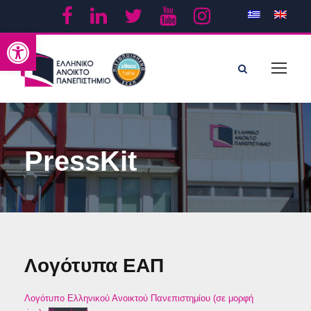
Ανοίξτε τη γραμμή εργαλείων
PressKit
Λογότυπα ΕΑΠ
Λογότυπο Ελληνικού Ανοικτού Πανεπιστημίου (σε μορφή