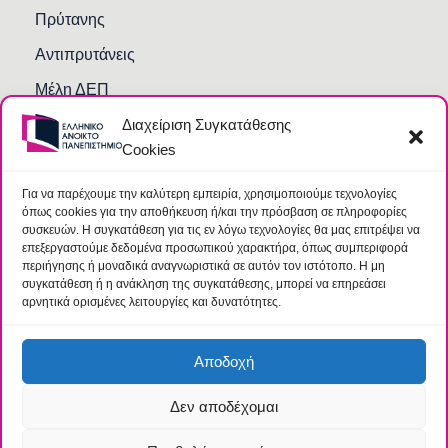
Πρύτανης
Αντιπρυτάνεις
Μέλη ΔΕΠ
Διαχείριση Συγκατάθεσης
Τμήματα και Υπηρεσίες
Cookies
Γραμματείες Κοσμητειών Σχολών
Βιβλιοθήκη
Για να παρέχουμε την καλύτερη εμπειρία, χρησιμοποιούμε τεχνολογίες
όπως cookies για την αποθήκευση ή/και την πρόσβαση σε πληροφορίες
Συχνές Ερωτήσεις
συσκευών. Η συγκατάθεση για τις εν λόγω τεχνολογίες θα μας επιτρέψει να
επεξεργαστούμε δεδομένα προσωπικού χαρακτήρα, όπως συμπεριφορά
περιήγησης ή μοναδικά αναγνωριστικά σε αυτόν τον ιστότοπο. Η μη
συγκατάθεση ή η ανάκληση της συγκατάθεσης, μπορεί να επηρεάσει
αρνητικά ορισμένες λειτουργίες και δυνατότητες.
Αποδοχή
Δεν αποδέχομαι
© 2026 Ελληνικό Ανοικτό Πανεπιστήμιο |
Όροι
|
Ομάδα
Προστασίας Δεδομένων