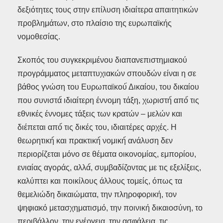
δεξιότητες τους στην επίλυση ιδιαίτερα απαιτητικών
προβλημάτων, στο πλαίσιο της ευρωπαϊκής
νομοθεσίας.
Σκοπός του συγκεκριμένου διαπανεπιστημιακού
προγράμματος μεταπτυχιακών σπουδών είναι η σε
βάθος γνώση του Ευρωπαϊκού́ Δικαίου, του δικαίου
που συνιστά́ ιδιαίτερη έννομη τάξη, χωριστή́ από́ τις
εθνικές έννομες τάξεις των κρατών – μελών και
διέπεται από́ τις δικές του, ιδιαιτέρες αρχές. Η
θεωρητική́ και πρακτική́ νομική́ ανάλυση δεν
περιορίζεται μόνο σε θέματα οικονομίας, εμπορίου,
ενιαίας αγοράς, αλλά́, συμβαδίζοντας με τις εξελίξεις,
καλύπτει και ποικίλους άλλους τομείς, όπως τα
θεμελιώδη δικαιώματα, την πληροφορική, τον
ψηφιακό μετασχηματισμό, την ποινική δικαιοσύνη, το
περιβάλλον, την ενέργεια, την ασφάλεια, τις