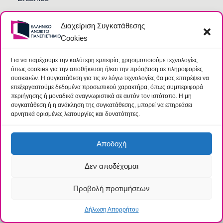
Διαχείριση Συγκατάθεσης
Cookies
ΕΓΓΡΑΦΕΣ
Για να παρέχουμε την καλύτερη εμπειρία, χρησιμοποιούμε τεχνολογίες
όπως cookies για την αποθήκευση ή/και την πρόσβαση σε πληροφορίες
Υποβολή Αιτήσεων
συσκευών. Η συγκατάθεση για τις εν λόγω τεχνολογίες θα μας επιτρέψει να
επεξεργαστούμε δεδομένα προσωπικού χαρακτήρα, όπως συμπεριφορά
Επικοινωνία
περιήγησης ή μοναδικά αναγνωριστικά σε αυτόν τον ιστότοπο. Η μη
συγκατάθεση ή η ανάκληση της συγκατάθεσης, μπορεί να επηρεάσει
αρνητικά ορισμένες λειτουργίες και δυνατότητες.
ΦΟΙΤΗΣΗ
Αποδοχή
Δεν αποδέχομαι
Εκπαιδευτική Πλατφόρμα Εξαμηνιαίας Διάρθρωσης
Προβολή προτιμήσεων
Εκπαιδευτική Πλατφόρμα Ετήσιας Διάρθρωσης
Δήλωση Απορρήτου
Ακαδημαϊκό Email