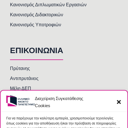
Κανονισμός Διπλωματικών Εργασιών
Κανονισμός Διδακτορικών
Κανονισμός Υποτροφιών
ΕΠΙΚΟΙΝΩΝΙΑ
Πρύτανης
Αντιπρυτάνεις
Μέλη ΔΕΠ
Διαχείριση Συγκατάθεσης
Τμήματα και Υπηρεσίες
Cookies
Γραμματείες Κοσμητειών Σχολών
Βιβλιοθήκη
Για να παρέχουμε την καλύτερη εμπειρία, χρησιμοποιούμε τεχνολογίες
όπως cookies για την αποθήκευση ή/και την πρόσβαση σε πληροφορίες