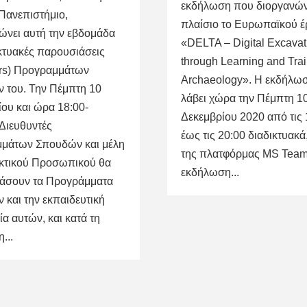
εκδήλωση που διοργανών
Πανεπιστήμιο,
πλαίσιο το Ευρωπαϊκού έ
ώνει αυτή την εβδομάδα
«DELTA – Digital Excavat
ικτυακές παρουσιάσεις
through Learning and Trai
rs) Προγραμμάτων
Archaeology». Η εκδήλω
 του. Την Πέμπτη 10
λάβει χώρα την Πέμπτη 1
ου και ώρα 18:00-
Δεκεμβρίου 2020 από τις 
 Διευθυντές
έως τις 20:00 διαδικτυακ
μάτων Σπουδών και μέλη
της πλατφόρμας MS Team
ακτικού Προσωπικού θα
εκδήλωση...
άσουν τα Προγράμματα
και την εκπαιδευτική
ία αυτών, και κατά τη
...