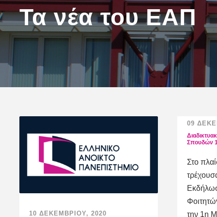
Τα νέα του ΕΑΠ
09 ΔΕΚΕ
Διαδικτυα
Σπουδών 1
Στο πλαί
τρέχουσ
Εκδήλωσ
Φοιτητώ
10 ΔΕΚΕΜΒΡΊΟΥ, 2020
την 1η Μ