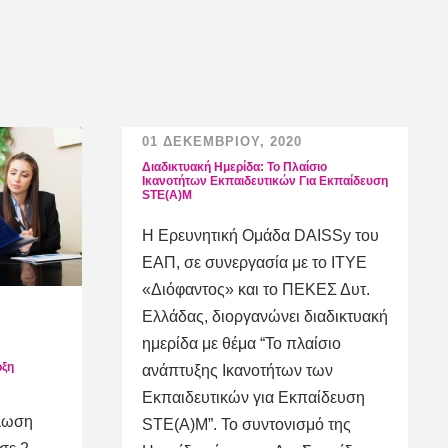
01 ΔΕΚΕΜΒΡΊΟΥ, 2020
Διαδικτυακή Ημερίδα: Το Πλαίσιο
Ικανοτήτων Εκπαιδευτικών Για Εκπαίδευση
STE(A)M
Η Ερευνητική Ομάδα DAISSy του
ΕΑΠ, σε συνεργασία με το ΙΤΥΕ
«Διόφαντος» και το ΠΕΚΕΣ Δυτ.
Ελλάδας, διοργανώνει διαδικτυακή
ημερίδα με θέμα “Το πλαίσιο
ρξη
ανάπτυξης Ικανοτήτων των
Εκπαιδευτικών για Εκπαίδευση
λωση
STE(A)M”. Το συντονισμό της