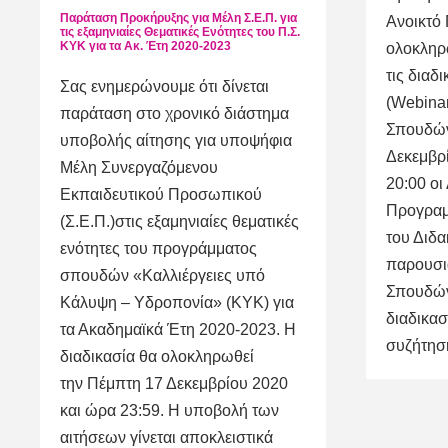
Παράταση Προκήρυξης για Μέλη Σ.Ε.Π. για
Ανοικτό 
τις εξαμηνιαίες Θεματικές Ενότητες του Π.Σ.
ΚΥΚ για τα Ακ. Έτη 2020-2023
ολοκληρ
τις διαδ
Σας ενημερώνουμε ότι δίνεται
(Webina
παράταση στο χρονικό διάστημα
Σπουδών
υποβολής αίτησης για υποψήφια
Δεκεμβρί
Μέλη Συνεργαζόμενου
20:00 οι
Εκπαιδευτικού Προσωπικού
Προγραμ
(Σ.Ε.Π.)στις εξαμηνιαίες θεματικές
του Διδ
ενότητες του προγράμματος
παρουσι
σπουδών «Καλλιέργειες υπό
Σπουδών 
Κάλυψη – Υδροπονία» (ΚΥΚ) για
διαδικασ
τα Ακαδημαϊκά Έτη 2020-2023. Η
συζήτηση
διαδικασία θα ολοκληρωθεί
την Πέμπτη 17 Δεκεμβρίου 2020
και ώρα 23:59. Η υποβολή των
αιτήσεων γίνεται αποκλειστικά