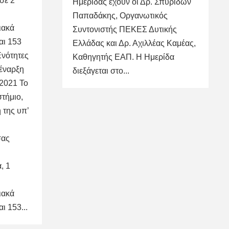
σε 2
Ημερίδας έχουν οι Δρ. Σπυρίδων
Παπαδάκης, Οργανωτικός
ιακά
Συντονιστής ΠΕΚΕΣ Δυτικής
αι 153
Ελλάδας και Δρ. Αχιλλέας Καμέας,
νότητες
Καθηγητής ΕΑΠ. Η Ημερίδα
 έναρξη
διεξάγεται στο...
2021 Το
τήμιο,
της υπ’
σας
, 1
ιακά
 153...