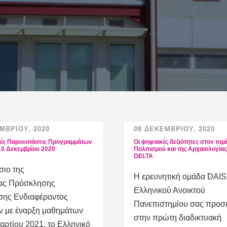
ΜΒΡΊΟΥ, 2020
08 ΔΕΚΕΜΒΡΊΟΥ, 2020
κές Παρουσιάσεις Προγραμμάτων
Οι ψηφιακές δεξιότητες στον τομ
0 Δεκεμβρίου 2020
Πολιτισμού και της Αρχαιολογίας
DELTA
σιο της
Η ερευνητική ομάδα DAIS
ας Πρόσκλησης
Ελληνικού Ανοικτού
ης Ενδιαφέροντος
Πανεπιστημίου σας προσ
ν με έναρξη μαθημάτων
στην πρώτη διαδικτυακή
αρτίου 2021, το Ελληνικό