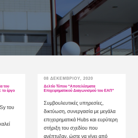
08 ΔΕΚΕΜΒΡΊΟΥ, 2020
έα του
Δελτίο Τύπου “Αποτελέσματα
: το έργο
Επιχειρηματικού Διαγωνισμού του ΕΑΠ”
Συμβουλευτικές υπηρεσίες,
Sy του
δικτύωση, συνεργασία με μεγάλα
επιχειρηματικά Hubs και ευρύτερη
καλεί
στήριξη του σχεδίου που
ανέπτυξαν, ώστε να γίνει από