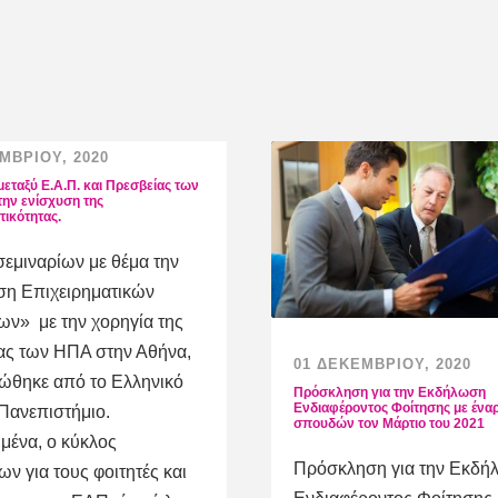
ΜΒΡΊΟΥ, 2020
μεταξύ Ε.Α.Π. και Πρεσβείας των
 την ενίσχυση της
τικότητας.
εμιναρίων με θέμα την
ση Επιχειρηματικών
ων» με την χορηγία της
ας των ΗΠΑ στην Αθήνα,
01 ΔΕΚΕΜΒΡΊΟΥ, 2020
ώθηκε από το Ελληνικό
Πρόσκληση για την Εκδήλωση
Ενδιαφέροντος Φοίτησης με ένα
Πανεπιστήμιο.
σπουδών τον Μάρτιο του 2021
μένα, ο κύκλος
Πρόσκληση για την Εκδή
ων για τους φοιτητές και