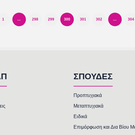
1
…
298
299
300
301
302
…
304
AΠ
ΣΠΟΥΔΕΣ
Προπτυχιακά
εις
Μεταπτυχιακά
Ειδικά
Επιμόρφωση και Δια Βίου 