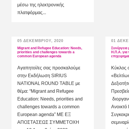
μέσω της ηλεκτρονικής
πλατφόρμας...
05 ΔΕΚΕΜΒΡΊΟΥ, 2020
01 ΔΕΚΕ
Migrant and Refugee Education: Needs,
Συνέργεια 
priorities and challenges towards a
Η.Π.Α. για
common European agenda
επιχειρημα
Αγαπητοί/ες σας προσκαλούμε
Κύκλος σ
στην Εκδήλωση SIRIUS
«Βελτίω
NATIONAL ROUND TABLE με
Δεξιοτήτ
θέμα: “Migrant and Refugee
Πρεσβεί
Education: Needs, priorities and
διοργαν
challenges towards a common
Ανοικτό 
European agenda” ΜΕ ΕΞ
Συγκεκρι
ΑΠΟΣΤΑΣΕΩΣ ΣΥΜΜΕΤΟΧΗ
σεμιναρί