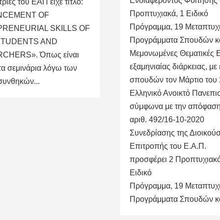
Ενδιαφέροντος Φοίτησης 
τριες του ΕΑΠ είχε τίτλο:
Προπτυχιακά, 1 Ειδικό
ΝCEMENT OF
Πρόγραμμα, 19 Μεταπτυχ
RENEURIAL SKILLS OF
Προγράμματα Σπουδών κ
STUDENTS AND
Μεμονωμένες Θεματικές Ε
CHERS». Όπως είναι
εξαμηνιαίας διάρκειας, με
τα σεμινάρια λόγω των
σπουδών τον Μάρτιο του 
συνθηκών...
Ελληνικό Ανοικτό Πανεπισ
σύμφωνα με την απόφαση 
αριθ. 492/16-10-2020
Συνεδρίασης της Διοικού
Επιτροπής του Ε.Α.Π.
προσφέρει 2 Προπτυχιακά
Ειδικό
Πρόγραμμα, 19 Μεταπτυχ
Προγράμματα Σπουδών και