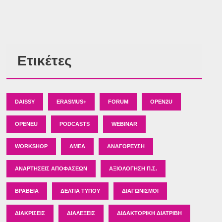
Ετικέτες
DAISSY
ERASMUS+
FORUM
OPEN2U
OPENEU
PODCASTS
WEBINAR
WORKSHOP
ΑΜΕΑ
ΑΝΑΓΌΡΕΥΣΗ
ΑΝΑΡΤΉΣΕΙΣ ΑΠΟΦΆΣΕΩΝ
ΑΞΙΟΛΌΓΗΣΗ Π.Σ.
ΒΡΑΒΕΊΑ
ΔΕΛΤΊΑ ΤΎΠΟΥ
ΔΙΑΓΩΝΙΣΜΟΊ
ΔΙΑΚΡΊΣΕΙΣ
ΔΙΑΛΈΞΕΙΣ
ΔΙΔΑΚΤΟΡΙΚΉ ΔΙΑΤΡΙΒΉ