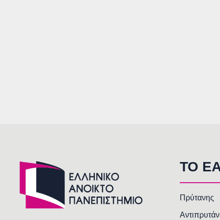
TO E
Πρύτανης
Αντιπρυτάν