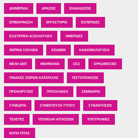
ΔΙΗΜΕΡΊΔΑ
ΔΡΆΣΕΙΣ
ΕΚΔΗΛΏΣΕΙΣ
ΕΠΙΜΌΡΦΩΣΗ
ΕΡΓΑΣΤΉΡΙΟ
ΕΣΠΕΡΊΔΕΣ
ΕΣΩΤΕΡΙΚΉ ΑΞΙΟΛΌΓΗΣΗ
ΗΜΕΡΊΔΕΣ
ΘΕΡΙΝΆ ΣΧΟΛΕΊΑ
ΚΕΔΙΒΙΜ
ΚΑΘΟΜΟΛΌΓΗΣΗ
ΜΈΛΗ ΔΕΠ
ΜΝΗΜΌΝΙΑ
ΟΣΣ
ΟΡΚΩΜΟΣΊΕΣ
ΠΊΝΑΚΕΣ ΣΕΙΡΏΝ ΚΑΤΆΤΑΞΗΣ
ΠΙΣΤΟΠΟΙΉΣΕΙΣ
ΠΡΟΚΗΡΎΞΕΙΣ
ΠΡΌΣΚΛΗΣΗ
ΣΕΜΙΝΆΡΙΑ
ΣΥΝΈΔΡΙΑ
ΣΥΝΈΝΤΕΥΞΗ ΤΎΠΟΥ
ΣΥΝΑΝΤΉΣΕΙΣ
ΤΕΛΕΤΈΣ
ΥΠΟΒΟΛΉ ΑΙΤΉΣΕΩΝ
ΥΠΟΤΡΟΦΊΕΣ
ΚΟΠΉ ΠΊΤΑΣ