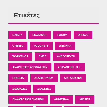
Ετικέτες
DAISSY
ERASMUS+
FORUM
OPEN2U
OPENEU
PODCASTS
WEBINAR
WORKSHOP
ΑΜΕΑ
ΑΝΑΓΌΡΕΥΣΗ
ΑΝΑΡΤΉΣΕΙΣ ΑΠΟΦΆΣΕΩΝ
ΑΞΙΟΛΌΓΗΣΗ Π.Σ.
ΒΡΑΒΕΊΑ
ΔΕΛΤΊΑ ΤΎΠΟΥ
ΔΙΑΓΩΝΙΣΜΟΊ
ΔΙΑΚΡΊΣΕΙΣ
ΔΙΑΛΈΞΕΙΣ
ΔΙΔΑΚΤΟΡΙΚΉ ΔΙΑΤΡΙΒΉ
ΔΙΗΜΕΡΊΔΑ
ΔΡΆΣΕΙΣ