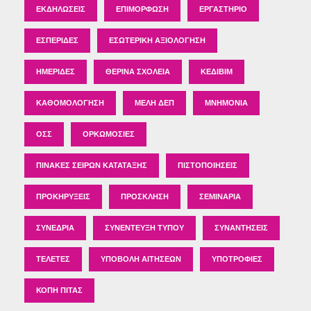
ΕΚΔΗΛΏΣΕΙΣ
ΕΠΙΜΌΡΦΩΣΗ
ΕΡΓΑΣΤΉΡΙΟ
ΕΣΠΕΡΊΔΕΣ
ΕΣΩΤΕΡΙΚΉ ΑΞΙΟΛΌΓΗΣΗ
ΗΜΕΡΊΔΕΣ
ΘΕΡΙΝΆ ΣΧΟΛΕΊΑ
ΚΕΔΙΒΙΜ
ΚΑΘΟΜΟΛΌΓΗΣΗ
ΜΈΛΗ ΔΕΠ
ΜΝΗΜΌΝΙΑ
ΟΣΣ
ΟΡΚΩΜΟΣΊΕΣ
ΠΊΝΑΚΕΣ ΣΕΙΡΏΝ ΚΑΤΆΤΑΞΗΣ
ΠΙΣΤΟΠΟΙΉΣΕΙΣ
ΠΡΟΚΗΡΎΞΕΙΣ
ΠΡΌΣΚΛΗΣΗ
ΣΕΜΙΝΆΡΙΑ
ΣΥΝΈΔΡΙΑ
ΣΥΝΈΝΤΕΥΞΗ ΤΎΠΟΥ
ΣΥΝΑΝΤΉΣΕΙΣ
ΤΕΛΕΤΈΣ
ΥΠΟΒΟΛΉ ΑΙΤΉΣΕΩΝ
ΥΠΟΤΡΟΦΊΕΣ
ΚΟΠΉ ΠΊΤΑΣ