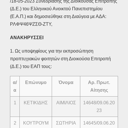
/18-05-2023 Συνεδρίασης της Διοικούσας Επιτροπής
(Δ.Ε.) του Ελληνικού Ανοικτού Πανεπιστημίου
(Ε.Α.Π.) και δημοσιεύθηκε στη Διαύγεια με ΑΔΑ:
ΡΛΦΨ46ΨΖΣΘ-ΖΤΥ,
ΑΝΑΚΗΡΥΣΣΕΙ
1. Ως υποψηφίους για την εκπροσώπηση
προπτυχιακών φοιτητών στη Διοικούσα Επιτροπή
(Δ.Ε.) του ΕΑΠ τους:
α/
Επώνυμο
Όνομα
Αρ. Πρωτ.
α
Αίτησης
1
ΚΕΤIΚΙΔΗΣ
ΑΙΜΙΛΙΟΣ
14648/09.06.20
23
2
ΚΟΥΤΡΟΥΜ
ΣΩΤΗΡΙΑ
14645/09.06.20