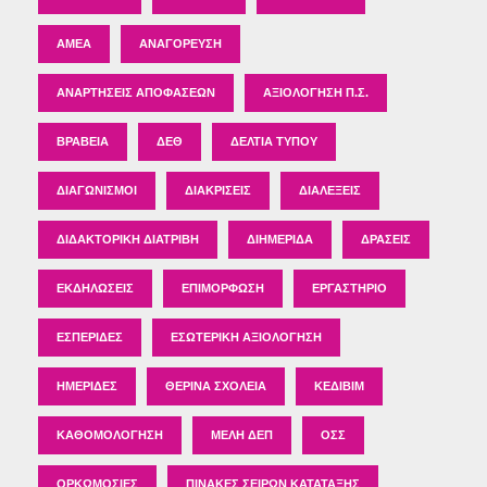
ΑΜΕΑ
ΑΝΑΓΌΡΕΥΣΗ
ΑΝΑΡΤΉΣΕΙΣ ΑΠΟΦΆΣΕΩΝ
ΑΞΙΟΛΌΓΗΣΗ Π.Σ.
ΒΡΑΒΕΊΑ
ΔΕΘ
ΔΕΛΤΊΑ ΤΎΠΟΥ
ΔΙΑΓΩΝΙΣΜΟΊ
ΔΙΑΚΡΊΣΕΙΣ
ΔΙΑΛΈΞΕΙΣ
ΔΙΔΑΚΤΟΡΙΚΉ ΔΙΑΤΡΙΒΉ
ΔΙΗΜΕΡΊΔΑ
ΔΡΆΣΕΙΣ
ΕΚΔΗΛΏΣΕΙΣ
ΕΠΙΜΌΡΦΩΣΗ
ΕΡΓΑΣΤΉΡΙΟ
ΕΣΠΕΡΊΔΕΣ
ΕΣΩΤΕΡΙΚΉ ΑΞΙΟΛΌΓΗΣΗ
ΗΜΕΡΊΔΕΣ
ΘΕΡΙΝΆ ΣΧΟΛΕΊΑ
ΚΕΔΙΒΙΜ
ΚΑΘΟΜΟΛΌΓΗΣΗ
ΜΈΛΗ ΔΕΠ
ΟΣΣ
ΟΡΚΩΜΟΣΊΕΣ
ΠΊΝΑΚΕΣ ΣΕΙΡΏΝ ΚΑΤΆΤΑΞΗΣ