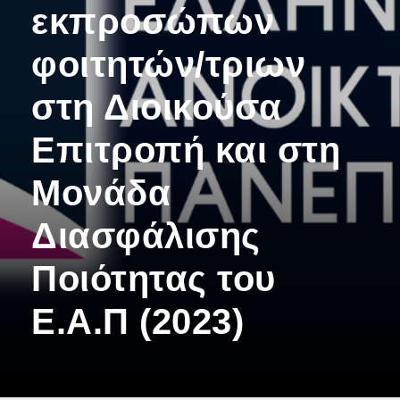
εκπροσώπων
φοιτητών/τριων
στη Διοικούσα
Επιτροπή και στη
Μονάδα
Διασφάλισης
Ποιότητας του
Ε.Α.Π (2023)