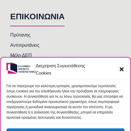
ΕΠΙΚΟΙΝΩΝΙΑ
Πρύτανης
Αντιπρυτάνεις
Μέλη ΔΕΠ
Διαχείριση Συγκατάθεσης
Τμήματα και Υπηρεσίες
Cookies
Γραμματείες Κοσμητειών Σχολών
Βιβλιοθήκη
Για να παρέχουμε την καλύτερη εμπειρία, χρησιμοποιούμε τεχνολογίες
όπως cookies για την αποθήκευση ή/και την πρόσβαση σε πληροφορίες
Συχνές Ερωτήσεις
συσκευών. Η συγκατάθεση για τις εν λόγω τεχνολογίες θα μας επιτρέψει να
επεξεργαστούμε δεδομένα προσωπικού χαρακτήρα, όπως συμπεριφορά
περιήγησης ή μοναδικά αναγνωριστικά σε αυτόν τον ιστότοπο. Η μη
συγκατάθεση ή η ανάκληση της συγκατάθεσης, μπορεί να επηρεάσει
αρνητικά ορισμένες λειτουργίες και δυνατότητες.