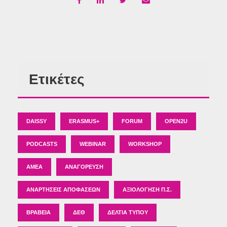
Ετικέτες
DAISSY
ERASMUS+
FORUM
OPEN2U
PODCASTS
WEBINAR
WORKSHOP
ΑΜΕΑ
ΑΝΑΓΌΡΕΥΣΗ
ΑΝΑΡΤΉΣΕΙΣ ΑΠΟΦΆΣΕΩΝ
ΑΞΙΟΛΌΓΗΣΗ Π.Σ.
ΒΡΑΒΕΊΑ
ΔΕΘ
ΔΕΛΤΊΑ ΤΎΠΟΥ