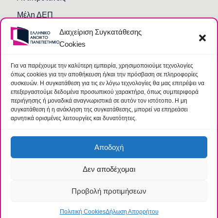
Μέλη ΔΕΠ
Διαχείριση Συγκατάθεσης
Τμήματα και Υπηρεσίες
Cookies
Γραμματείες Κοσμητειών Σχολών
Βιβλιοθήκη
Για να παρέχουμε την καλύτερη εμπειρία, χρησιμοποιούμε τεχνολογίες
όπως cookies για την αποθήκευση ή/και την πρόσβαση σε πληροφορίες
Συχνές Ερωτήσεις
συσκευών. Η συγκατάθεση για τις εν λόγω τεχνολογίες θα μας επιτρέψει να
επεξεργαστούμε δεδομένα προσωπικού χαρακτήρα, όπως συμπεριφορά
περιήγησης ή μοναδικά αναγνωριστικά σε αυτόν τον ιστότοπο. Η μη
συγκατάθεση ή η ανάκληση της συγκατάθεσης, μπορεί να επηρεάσει
αρνητικά ορισμένες λειτουργίες και δυνατότητες.
Αποδοχή
Δεν αποδέχομαι
© 2026 Ελληνικό Ανοικτό Πανεπιστήμιο |
Όροι
|
Ομάδα
Προστασίας Δεδομένων
Προβολή προτιμήσεων
Πολιτική Cookies
Δήλωση Απορρήτου