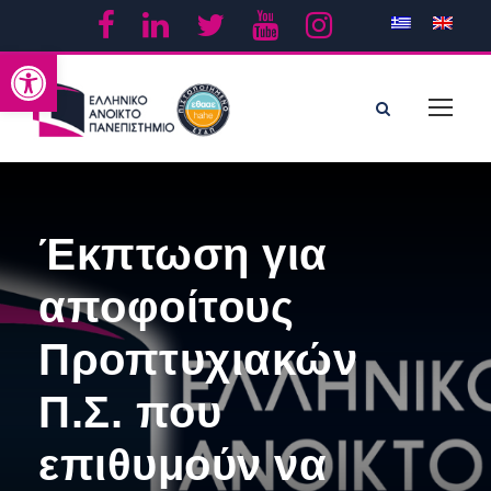
Ανοίξτε τη γραμμή εργαλείων
Έκπτωση για
αποφοίτους
Προπτυχιακών
Π.Σ. που
επιθυμούν να