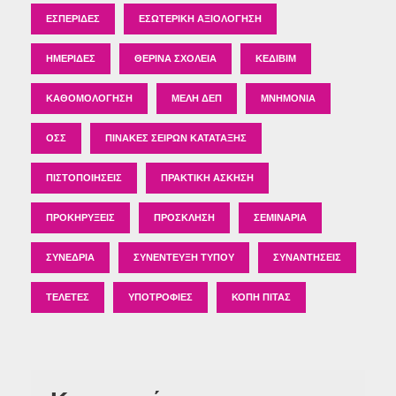
ΕΣΠΕΡΊΔΕΣ
ΕΣΩΤΕΡΙΚΉ ΑΞΙΟΛΌΓΗΣΗ
ΗΜΕΡΊΔΕΣ
ΘΕΡΙΝΆ ΣΧΟΛΕΊΑ
ΚΕΔΙΒΙΜ
ΚΑΘΟΜΟΛΌΓΗΣΗ
ΜΈΛΗ ΔΕΠ
ΜΝΗΜΌΝΙΑ
ΟΣΣ
ΠΊΝΑΚΕΣ ΣΕΙΡΏΝ ΚΑΤΆΤΑΞΗΣ
ΠΙΣΤΟΠΟΙΉΣΕΙΣ
ΠΡΑΚΤΙΚΉ ΆΣΚΗΣΗ
ΠΡΟΚΗΡΎΞΕΙΣ
ΠΡΌΣΚΛΗΣΗ
ΣΕΜΙΝΆΡΙΑ
ΣΥΝΈΔΡΙΑ
ΣΥΝΈΝΤΕΥΞΗ ΤΎΠΟΥ
ΣΥΝΑΝΤΉΣΕΙΣ
ΤΕΛΕΤΈΣ
ΥΠΟΤΡΟΦΊΕΣ
ΚΟΠΉ ΠΊΤΑΣ