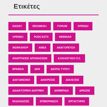
Ετικέτες
DAISSY
ERASMUS+
FORUM
OPEN2U
OPENEU
PODCASTS
WEBINAR
WORKSHOP
ΑΜΕΑ
ΑΝΑΓΌΡΕΥΣΗ
ΑΝΑΡΤΉΣΕΙΣ ΑΠΟΦΆΣΕΩΝ
ΑΞΙΟΛΌΓΗΣΗ Π.Σ.
ΒΡΑΒΕΊΑ
ΔΕΘ
ΔΕΛΤΊΑ ΤΎΠΟΥ
ΔΙΑΓΩΝΙΣΜΟΊ
ΔΙΑΚΡΊΣΕΙΣ
ΔΙΑΛΈΞΕΙΣ
ΔΙΔΑΚΤΟΡΙΚΉ ΔΙΑΤΡΙΒΉ
ΔΙΗΜΕΡΊΔΑ
ΔΡΆΣΕΙΣ
ΕΚΔΗΛΏΣΕΙΣ
ΕΠΙΜΌΡΦΩΣΗ
ΕΡΓΑΣΤΉΡΙΟ