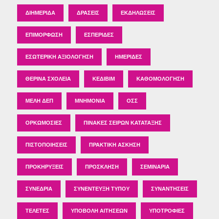
ΔΙΗΜΕΡΊΔΑ
ΔΡΆΣΕΙΣ
ΕΚΔΗΛΏΣΕΙΣ
ΕΠΙΜΌΡΦΩΣΗ
ΕΣΠΕΡΊΔΕΣ
ΕΣΩΤΕΡΙΚΉ ΑΞΙΟΛΌΓΗΣΗ
ΗΜΕΡΊΔΕΣ
ΘΕΡΙΝΆ ΣΧΟΛΕΊΑ
ΚΕΔΙΒΙΜ
ΚΑΘΟΜΟΛΌΓΗΣΗ
ΜΈΛΗ ΔΕΠ
ΜΝΗΜΌΝΙΑ
ΟΣΣ
ΟΡΚΩΜΟΣΊΕΣ
ΠΊΝΑΚΕΣ ΣΕΙΡΏΝ ΚΑΤΆΤΑΞΗΣ
ΠΙΣΤΟΠΟΙΉΣΕΙΣ
ΠΡΑΚΤΙΚΉ ΆΣΚΗΣΗ
ΠΡΟΚΗΡΎΞΕΙΣ
ΠΡΌΣΚΛΗΣΗ
ΣΕΜΙΝΆΡΙΑ
ΣΥΝΈΔΡΙΑ
ΣΥΝΈΝΤΕΥΞΗ ΤΎΠΟΥ
ΣΥΝΑΝΤΉΣΕΙΣ
ΤΕΛΕΤΈΣ
ΥΠΟΒΟΛΉ ΑΙΤΉΣΕΩΝ
ΥΠΟΤΡΟΦΊΕΣ