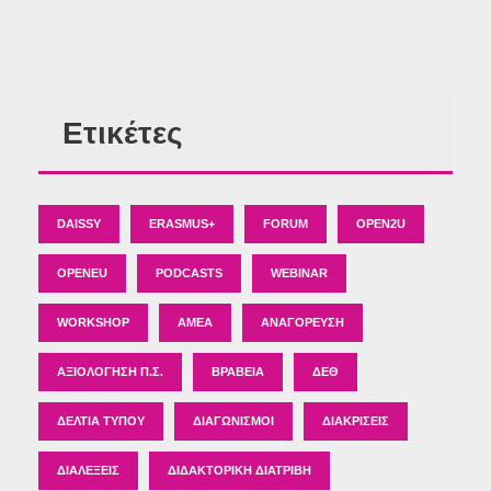
Ετικέτες
DAISSY
ERASMUS+
FORUM
OPEN2U
OPENEU
PODCASTS
WEBINAR
WORKSHOP
ΑΜΕΑ
ΑΝΑΓΌΡΕΥΣΗ
ΑΞΙΟΛΌΓΗΣΗ Π.Σ.
ΒΡΑΒΕΊΑ
ΔΕΘ
ΔΕΛΤΊΑ ΤΎΠΟΥ
ΔΙΑΓΩΝΙΣΜΟΊ
ΔΙΑΚΡΊΣΕΙΣ
ΔΙΑΛΈΞΕΙΣ
ΔΙΔΑΚΤΟΡΙΚΉ ΔΙΑΤΡΙΒΉ