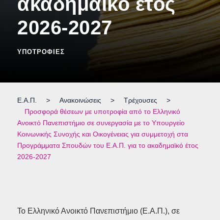
ακαδημαϊκό έτος
2026-2027
ΥΠΟΤΡΟΦΊΕΣ
Ε.Α.Π.
>
Ανακοινώσεις
>
Τρέχουσες
>
Προσφορά θέσεων με υποτροφία από το Ελληνικό
Ανοικτό Πανεπιστήμιο σε συνεργασία με το Υπουργείο
Κοινωνικής Συνοχής και Οικογένειας για συμμετοχή στα
Προγράμματα Σπουδών του Ε.Α.Π. για το ακαδημαϊκό έτος
2026-2027
Το Ελληνικό Ανοικτό Πανεπιστήμιο (Ε.Α.Π.), σε