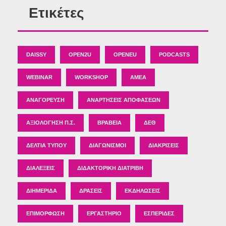
Ετικέτες
DAISSY
OPEN2U
OPENEU
PODCASTS
WEBINAR
WORKSHOP
ΑΜΕΑ
ΑΝΑΓΌΡΕΥΣΗ
ΑΝΑΡΤΉΣΕΙΣ ΑΠΟΦΆΣΕΩΝ
ΑΞΙΟΛΌΓΗΣΗ Π.Σ.
ΒΡΑΒΕΊΑ
ΔΕΘ
ΔΕΛΤΊΑ ΤΎΠΟΥ
ΔΙΑΓΩΝΙΣΜΟΊ
ΔΙΑΚΡΊΣΕΙΣ
ΔΙΑΛΈΞΕΙΣ
ΔΙΔΑΚΤΟΡΙΚΉ ΔΙΑΤΡΙΒΉ
ΔΙΗΜΕΡΊΔΑ
ΔΡΆΣΕΙΣ
ΕΚΔΗΛΏΣΕΙΣ
ΕΠΙΜΌΡΦΩΣΗ
ΕΡΓΑΣΤΉΡΙΟ
ΕΣΠΕΡΊΔΕΣ