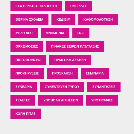
ΕΣΩΤΕΡΙΚΉ ΑΞΙΟΛΌΓΗΣΗ
ΗΜΕΡΊΔΕΣ
ΘΕΡΙΝΆ ΣΧΟΛΕΊΑ
ΚΕΔΙΒΙΜ
ΚΑΘΟΜΟΛΌΓΗΣΗ
ΜΈΛΗ ΔΕΠ
ΜΝΗΜΌΝΙΑ
ΟΣΣ
ΟΡΚΩΜΟΣΊΕΣ
ΠΊΝΑΚΕΣ ΣΕΙΡΏΝ ΚΑΤΆΤΑΞΗΣ
ΠΙΣΤΟΠΟΙΉΣΕΙΣ
ΠΡΑΚΤΙΚΉ ΆΣΚΗΣΗ
ΠΡΟΚΗΡΎΞΕΙΣ
ΠΡΌΣΚΛΗΣΗ
ΣΕΜΙΝΆΡΙΑ
ΣΥΝΈΔΡΙΑ
ΣΥΝΈΝΤΕΥΞΗ ΤΎΠΟΥ
ΣΥΝΑΝΤΉΣΕΙΣ
ΤΕΛΕΤΈΣ
ΥΠΟΒΟΛΉ ΑΙΤΉΣΕΩΝ
ΥΠΟΤΡΟΦΊΕΣ
ΚΟΠΉ ΠΊΤΑΣ