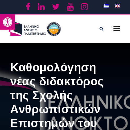
Ανοίξτε τη γραμμή εργαλείων
Καθομολόγηση
νέας διδακτόρος
της Σχολής
Ανθρωπιστικών
Επιστημών του