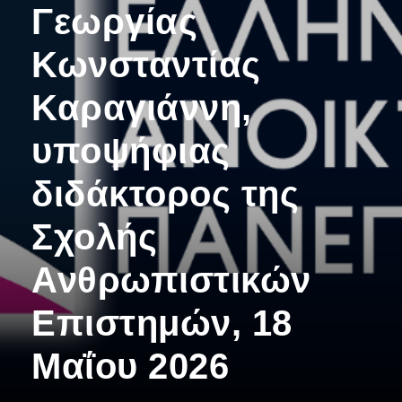
Γεωργίας
Κωνσταντίας
Καραγιάννη,
υποψήφιας
διδάκτορος της
Σχολής
Ανθρωπιστικών
Επιστημών, 18
Μαΐου 2026