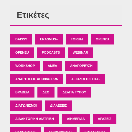
Ετικέτες
DAISSY
ERASMUS+
FORUM
OPEN2U
OPENEU
PODCASTS
WEBINAR
WORKSHOP
ΑΜΕΑ
ΑΝΑΓΌΡΕΥΣΗ
ΑΝΑΡΤΉΣΕΙΣ ΑΠΟΦΆΣΕΩΝ
ΑΞΙΟΛΌΓΗΣΗ Π.Σ.
ΒΡΑΒΕΊΑ
ΔΕΘ
ΔΕΛΤΊΑ ΤΎΠΟΥ
ΔΙΑΓΩΝΙΣΜΟΊ
ΔΙΑΛΈΞΕΙΣ
ΔΙΔΑΚΤΟΡΙΚΉ ΔΙΑΤΡΙΒΉ
ΔΙΗΜΕΡΊΔΑ
ΔΡΆΣΕΙΣ