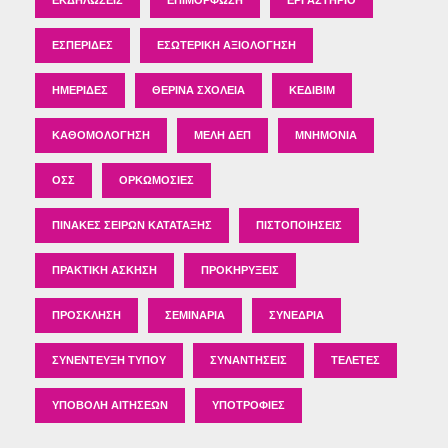
ΕΚΔΗΛΏΣΕΙΣ
ΕΠΙΜΌΡΦΩΣΗ
ΕΡΓΑΣΤΉΡΙΟ
ΕΣΠΕΡΊΔΕΣ
ΕΣΩΤΕΡΙΚΉ ΑΞΙΟΛΌΓΗΣΗ
ΗΜΕΡΊΔΕΣ
ΘΕΡΙΝΆ ΣΧΟΛΕΊΑ
ΚΕΔΙΒΙΜ
ΚΑΘΟΜΟΛΌΓΗΣΗ
ΜΈΛΗ ΔΕΠ
ΜΝΗΜΌΝΙΑ
ΟΣΣ
ΟΡΚΩΜΟΣΊΕΣ
ΠΊΝΑΚΕΣ ΣΕΙΡΏΝ ΚΑΤΆΤΑΞΗΣ
ΠΙΣΤΟΠΟΙΉΣΕΙΣ
ΠΡΑΚΤΙΚΉ ΆΣΚΗΣΗ
ΠΡΟΚΗΡΎΞΕΙΣ
ΠΡΌΣΚΛΗΣΗ
ΣΕΜΙΝΆΡΙΑ
ΣΥΝΈΔΡΙΑ
ΣΥΝΈΝΤΕΥΞΗ ΤΎΠΟΥ
ΣΥΝΑΝΤΉΣΕΙΣ
ΤΕΛΕΤΈΣ
ΥΠΟΒΟΛΉ ΑΙΤΉΣΕΩΝ
ΥΠΟΤΡΟΦΊΕΣ