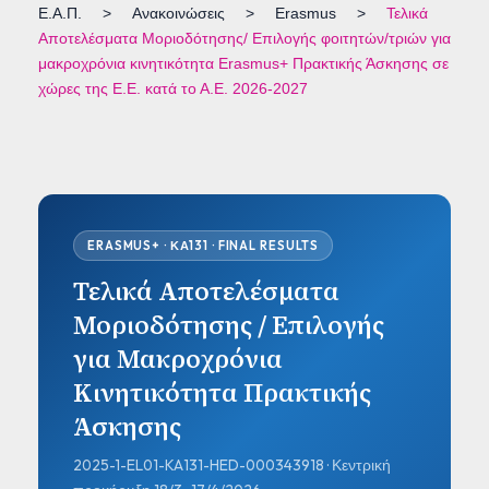
Ε.Α.Π.
>
Ανακοινώσεις
>
Erasmus
>
Τελικά
Αποτελέσματα Μοριοδότησης/ Επιλογής φοιτητών/τριών για
μακροχρόνια κινητικότητα Erasmus+ Πρακτικής Άσκησης σε
χώρες της Ε.Ε. κατά το Α.Ε. 2026-2027
ERASMUS+ · ΚΑ131 · FINAL RESULTS
Τελικά Αποτελέσματα
Μοριοδότησης / Επιλογής
για Μακροχρόνια
Κινητικότητα Πρακτικής
Άσκησης
2025-1-EL01-KA131-HED-000343918 · Κεντρική