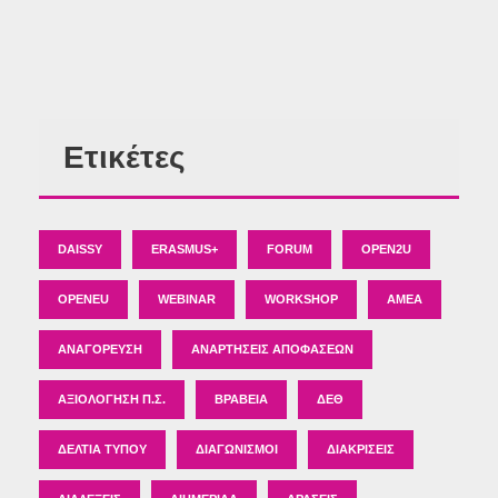
Ετικέτες
DAISSY
ERASMUS+
FORUM
OPEN2U
OPENEU
WEBINAR
WORKSHOP
ΑΜΕΑ
ΑΝΑΓΌΡΕΥΣΗ
ΑΝΑΡΤΉΣΕΙΣ ΑΠΟΦΆΣΕΩΝ
ΑΞΙΟΛΌΓΗΣΗ Π.Σ.
ΒΡΑΒΕΊΑ
ΔΕΘ
ΔΕΛΤΊΑ ΤΎΠΟΥ
ΔΙΑΓΩΝΙΣΜΟΊ
ΔΙΑΚΡΊΣΕΙΣ