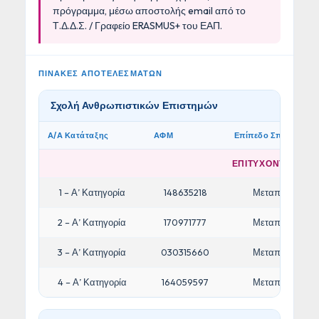
πρόγραμμα, μέσω αποστολής email από το
Τ.Δ.Δ.Σ. / Γραφείο ERASMUS+ του ΕΑΠ.
ΠΙΝΑΚΕΣ ΑΠΟΤΕΛΕΣΜΑΤΩΝ
Σχολή Ανθρωπιστικών Επιστημών
Α/Α Κατάταξης
ΑΦΜ
Επίπεδο Σπουδών
ΕΠΙΤΥΧΟΝΤΕΣ/ΟΥΣ
1 – Α’ Κατηγορία
148635218
Μεταπτυχιακό
2 – Α’ Κατηγορία
170971777
Μεταπτυχιακό
3 – Α’ Κατηγορία
030315660
Μεταπτυχιακό
4 – Α’ Κατηγορία
164059597
Μεταπτυχιακό