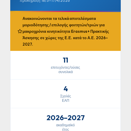
προκήρυξη 18/3–17/4/2026
Ανακοινώνονται τα
τελικά αποτελέσματα
μοριοδότησης / επιλογής
φοιτητών/τριών για
μακροχρόνια κινητικότητα Erasmus+ Πρακτικής
Άσκησης σε χώρες της Ε.Ε. κατά το Α.Ε. 2026–
2027.
11
επιτυχόντες/ούσες
συνολικά
4
Σχολές
ΕΑΠ
2026–2027
ακαδημαϊκό
έτος