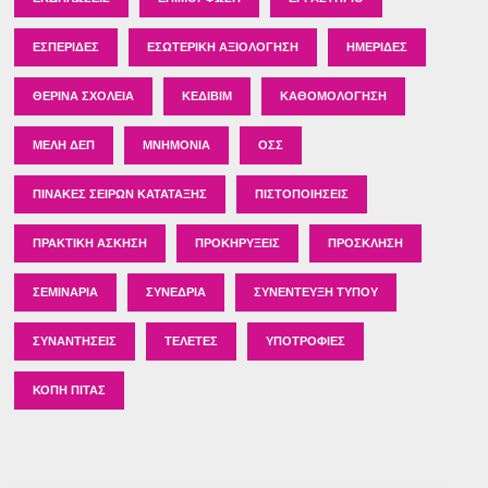
ΕΣΠΕΡΊΔΕΣ
ΕΣΩΤΕΡΙΚΉ ΑΞΙΟΛΌΓΗΣΗ
ΗΜΕΡΊΔΕΣ
ΘΕΡΙΝΆ ΣΧΟΛΕΊΑ
ΚΕΔΙΒΙΜ
ΚΑΘΟΜΟΛΌΓΗΣΗ
ΜΈΛΗ ΔΕΠ
ΜΝΗΜΌΝΙΑ
ΟΣΣ
ΠΊΝΑΚΕΣ ΣΕΙΡΏΝ ΚΑΤΆΤΑΞΗΣ
ΠΙΣΤΟΠΟΙΉΣΕΙΣ
ΠΡΑΚΤΙΚΉ ΆΣΚΗΣΗ
ΠΡΟΚΗΡΎΞΕΙΣ
ΠΡΌΣΚΛΗΣΗ
ΣΕΜΙΝΆΡΙΑ
ΣΥΝΈΔΡΙΑ
ΣΥΝΈΝΤΕΥΞΗ ΤΎΠΟΥ
ΣΥΝΑΝΤΉΣΕΙΣ
ΤΕΛΕΤΈΣ
ΥΠΟΤΡΟΦΊΕΣ
ΚΟΠΉ ΠΊΤΑΣ