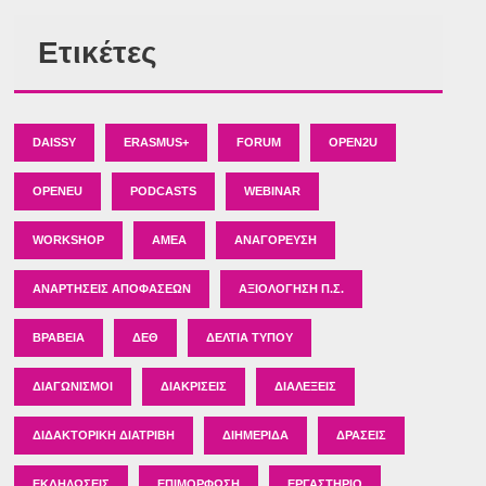
Ετικέτες
DAISSY
ERASMUS+
FORUM
OPEN2U
OPENEU
PODCASTS
WEBINAR
WORKSHOP
ΑΜΕΑ
ΑΝΑΓΌΡΕΥΣΗ
ΑΝΑΡΤΉΣΕΙΣ ΑΠΟΦΆΣΕΩΝ
ΑΞΙΟΛΌΓΗΣΗ Π.Σ.
ΒΡΑΒΕΊΑ
ΔΕΘ
ΔΕΛΤΊΑ ΤΎΠΟΥ
ΔΙΑΓΩΝΙΣΜΟΊ
ΔΙΑΚΡΊΣΕΙΣ
ΔΙΑΛΈΞΕΙΣ
ΔΙΔΑΚΤΟΡΙΚΉ ΔΙΑΤΡΙΒΉ
ΔΙΗΜΕΡΊΔΑ
ΔΡΆΣΕΙΣ
ΕΚΔΗΛΏΣΕΙΣ
ΕΠΙΜΌΡΦΩΣΗ
ΕΡΓΑΣΤΉΡΙΟ