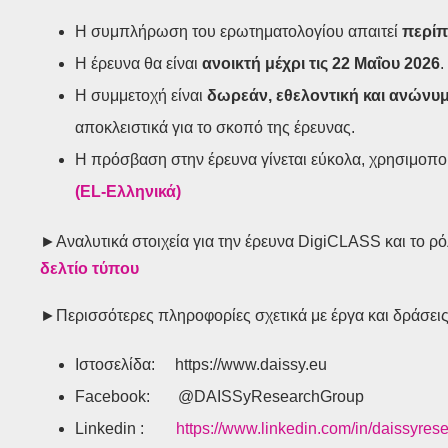
Η συμπλήρωση του ερωτηματολογίου απαιτεί
περίπ
Η έρευνα θα είναι
ανοικτή μέχρι τις 22 Μαΐου 2026
.
Η συμμετοχή είναι
δωρεάν, εθελοντική και ανώνυ
αποκλειστικά για το σκοπό της έρευνας.
Η πρόσβαση στην έρευνα γίνεται εύκολα, χρησιμοπ
(
EL
-Ελληνικά)
►Aναλυτικά στοιχεία για την έρευνα DigiCLASS και τo ρ
δελτίο τύπου
►Περισσότερες πληροφορίες σχετικά με έργα και δράσε
Ιστοσελίδα: https://www.daissy.eu
Facebook: @DAISSyResearchGroup
Linkedin :
https://www.linkedin.com/in/daissyres