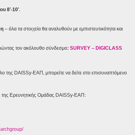
ου 8’-10’
.
μη
– όλα τα στοιχεία θα αναλυθούν με εμπιστευτικότητα και
οιώντας τον ακόλουθο σύνδεσμο
:
SURVEY
–
DIGICLASS
όλο της DAISSy-ΕΑΠ, μπορείτε να δείτε στο επισυναπτόμενο
ις της Ερευνητικής Ομάδας DAISSy-ΕΑΠ:
earchgroup/