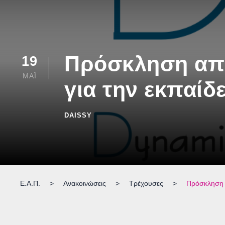
Πρόσκληση από
19
ΜΑΪ́
για την εκπαίδ
DAISSY
Ε.Α.Π.
>
Ανακοινώσεις
>
Τρέχουσες
>
Πρόσκληση α