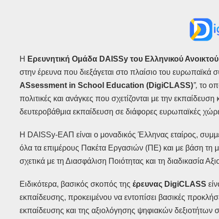
Η
Ερευνητική Ομάδα DAISSy του Ελληνικού Ανοικτού
στην έρευνα που διεξάγεται στο πλαίσιο του ευρωπαϊκά 
ASsessment
in
School
Education
(
DigiCLASS
)
”
,
το οπ
πολιτικές και ανάγκες που σχετίζονται με την εκπαίδευση
δευτεροβάθμια εκπαίδευση σε διάφορες ευρωπαϊκές χώρ
H DAISSy-ΕΑΠ είναι ο μοναδικός Έλληνας εταίρος, συμμε
όλα τα επιμέρους Πακέτα Εργασιών (ΠΕ) και με βάση τη μα
σχετικά με τη Διασφάλιση Ποιότητας και τη διαδικασία Αξ
Ειδικότερα, βασικός σκοπός της
έρευνας
DigiCLASS
είν
εκπαίδευσης, προκειμένου να εντοπίσει βασικές προκλήσει
εκπαίδευσης και της αξιολόγησης ψηφιακών δεξιοτήτων 