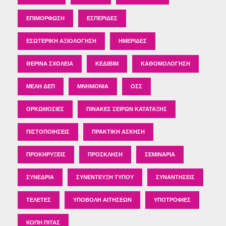
ΕΠΙΜΌΡΦΩΣΗ
ΕΣΠΕΡΊΔΕΣ
ΕΣΩΤΕΡΙΚΉ ΑΞΙΟΛΌΓΗΣΗ
ΗΜΕΡΊΔΕΣ
ΘΕΡΙΝΆ ΣΧΟΛΕΊΑ
ΚΕΔΙΒΙΜ
ΚΑΘΟΜΟΛΌΓΗΣΗ
ΜΈΛΗ ΔΕΠ
ΜΝΗΜΌΝΙΑ
ΟΣΣ
ΟΡΚΩΜΟΣΊΕΣ
ΠΊΝΑΚΕΣ ΣΕΙΡΏΝ ΚΑΤΆΤΑΞΗΣ
ΠΙΣΤΟΠΟΙΉΣΕΙΣ
ΠΡΑΚΤΙΚΉ ΆΣΚΗΣΗ
ΠΡΟΚΗΡΎΞΕΙΣ
ΠΡΌΣΚΛΗΣΗ
ΣΕΜΙΝΆΡΙΑ
ΣΥΝΈΔΡΙΑ
ΣΥΝΈΝΤΕΥΞΗ ΤΎΠΟΥ
ΣΥΝΑΝΤΉΣΕΙΣ
ΤΕΛΕΤΈΣ
ΥΠΟΒΟΛΉ ΑΙΤΉΣΕΩΝ
ΥΠΟΤΡΟΦΊΕΣ
ΚΟΠΉ ΠΊΤΑΣ