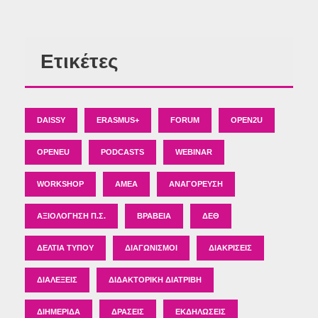
Ετικέτες
DAISSY
ERASMUS+
FORUM
OPEN2U
OPENEU
PODCASTS
WEBINAR
WORKSHOP
ΑΜΕΑ
ΑΝΑΓΌΡΕΥΣΗ
ΑΞΙΟΛΌΓΗΣΗ Π.Σ.
ΒΡΑΒΕΊΑ
ΔΕΘ
ΔΕΛΤΊΑ ΤΎΠΟΥ
ΔΙΑΓΩΝΙΣΜΟΊ
ΔΙΑΚΡΊΣΕΙΣ
ΔΙΑΛΈΞΕΙΣ
ΔΙΔΑΚΤΟΡΙΚΉ ΔΙΑΤΡΙΒΉ
ΔΙΗΜΕΡΊΔΑ
ΔΡΆΣΕΙΣ
ΕΚΔΗΛΏΣΕΙΣ