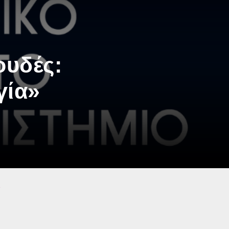
υδές:
γία»
»