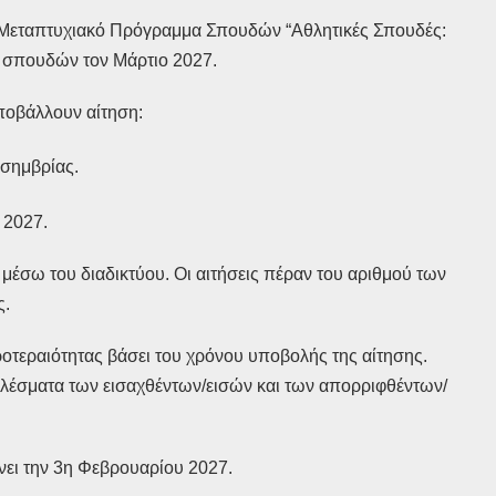
ο Μεταπτυχιακό Πρόγραμμα Σπουδών “Αθλητικές Σπουδές:
η σπουδών τον Μάρτιο 2027.
υποβάλλουν αίτηση:
εσημβρίας.
 2027.
μέσω του διαδικτύου. Οι αιτήσεις πέραν του αριθμού των
ς.
ροτεραιότητας βάσει του χρόνου υποβολής της αίτησης.
ελέσματα των εισαχθέντων/εισών και των απορριφθέντων/
ει την 3η Φεβρουαρίου 2027.