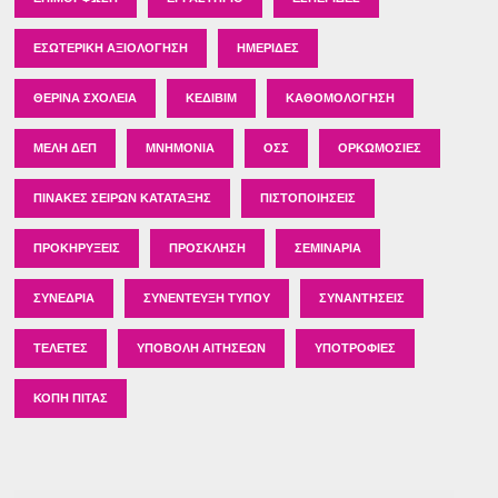
ΕΣΩΤΕΡΙΚΉ ΑΞΙΟΛΌΓΗΣΗ
ΗΜΕΡΊΔΕΣ
ΘΕΡΙΝΆ ΣΧΟΛΕΊΑ
ΚΕΔΙΒΙΜ
ΚΑΘΟΜΟΛΌΓΗΣΗ
ΜΈΛΗ ΔΕΠ
ΜΝΗΜΌΝΙΑ
ΟΣΣ
ΟΡΚΩΜΟΣΊΕΣ
ΠΊΝΑΚΕΣ ΣΕΙΡΏΝ ΚΑΤΆΤΑΞΗΣ
ΠΙΣΤΟΠΟΙΉΣΕΙΣ
ΠΡΟΚΗΡΎΞΕΙΣ
ΠΡΌΣΚΛΗΣΗ
ΣΕΜΙΝΆΡΙΑ
ΣΥΝΈΔΡΙΑ
ΣΥΝΈΝΤΕΥΞΗ ΤΎΠΟΥ
ΣΥΝΑΝΤΉΣΕΙΣ
ΤΕΛΕΤΈΣ
ΥΠΟΒΟΛΉ ΑΙΤΉΣΕΩΝ
ΥΠΟΤΡΟΦΊΕΣ
ΚΟΠΉ ΠΊΤΑΣ