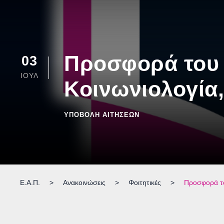
Προσφορά του
03
ΙΟΎΛ
Κοινωνιολογία
ΥΠΟΒΟΛΉ ΑΙΤΉΣΕΩΝ
Ε.Α.Π.
>
Ανακοινώσεις
>
Φοιτητικές
>
Προσφορά το