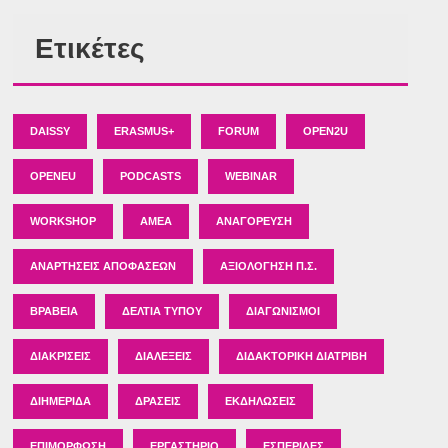
Ετικέτες
DAISSY
ERASMUS+
FORUM
OPEN2U
OPENEU
PODCASTS
WEBINAR
WORKSHOP
ΑΜΕΑ
ΑΝΑΓΌΡΕΥΣΗ
ΑΝΑΡΤΉΣΕΙΣ ΑΠΟΦΆΣΕΩΝ
ΑΞΙΟΛΌΓΗΣΗ Π.Σ.
ΒΡΑΒΕΊΑ
ΔΕΛΤΊΑ ΤΎΠΟΥ
ΔΙΑΓΩΝΙΣΜΟΊ
ΔΙΑΚΡΊΣΕΙΣ
ΔΙΑΛΈΞΕΙΣ
ΔΙΔΑΚΤΟΡΙΚΉ ΔΙΑΤΡΙΒΉ
ΔΙΗΜΕΡΊΔΑ
ΔΡΆΣΕΙΣ
ΕΚΔΗΛΏΣΕΙΣ
ΕΠΙΜΌΡΦΩΣΗ
ΕΡΓΑΣΤΉΡΙΟ
ΕΣΠΕΡΊΔΕΣ