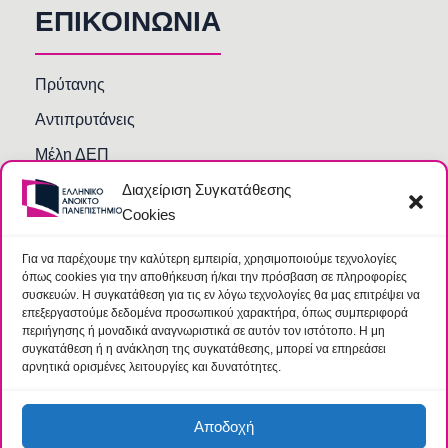
ΕΠΙΚΟΙΝΩΝΙΑ
Πρύτανης
Αντιπρυτάνεις
Μέλη ΔΕΠ
Τμήματα και Υπηρεσίες
Διαχείριση Συγκατάθεσης
Cookies
Γραμματείες Κοσμητειών Σχολών
Βιβλιοθήκη
Για να παρέχουμε την καλύτερη εμπειρία, χρησιμοποιούμε τεχνολογίες
όπως cookies για την αποθήκευση ή/και την πρόσβαση σε πληροφορίες
Συχνές Ερωτήσεις
συσκευών. Η συγκατάθεση για τις εν λόγω τεχνολογίες θα μας επιτρέψει να
επεξεργαστούμε δεδομένα προσωπικού χαρακτήρα, όπως συμπεριφορά
περιήγησης ή μοναδικά αναγνωριστικά σε αυτόν τον ιστότοπο. Η μη
συγκατάθεση ή η ανάκληση της συγκατάθεσης, μπορεί να επηρεάσει
αρνητικά ορισμένες λειτουργίες και δυνατότητες.
Αποδοχή