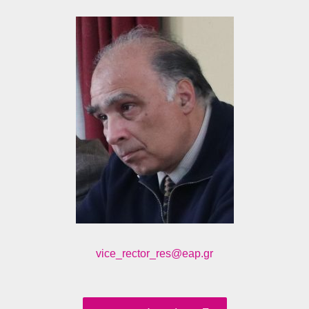
vice_rector_res@eap.gr