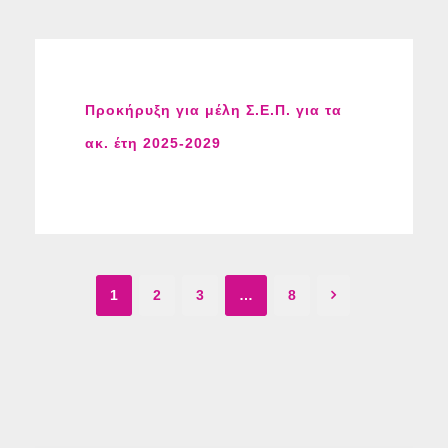
Προκήρυξη για μέλη Σ.Ε.Π. για τα
ακ. έτη 2025-2029
1
2
3
…
8