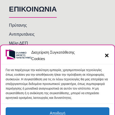
ΕΠΙΚΟΙΝΩΝΙΑ
Πρύτανης
Αντιπρυτάνεις
Μέλη ΔΕΠ
Διαχείριση Συγκατάθεσης
Τμήματα και Υπηρεσίες
Cookies
Γραμματείες Κοσμητειών Σχολών
Βιβλιοθήκη
Για να παρέχουμε την καλύτερη εμπειρία, χρησιμοποιούμε τεχνολογίες
όπως cookies για την αποθήκευση ή/και την πρόσβαση σε πληροφορίες
Συχνές Ερωτήσεις
συσκευών. Η συγκατάθεση για τις εν λόγω τεχνολογίες θα μας επιτρέψει να
επεξεργαστούμε δεδομένα προσωπικού χαρακτήρα, όπως συμπεριφορά
περιήγησης ή μοναδικά αναγνωριστικά σε αυτόν τον ιστότοπο. Η μη
συγκατάθεση ή η ανάκληση της συγκατάθεσης, μπορεί να επηρεάσει
αρνητικά ορισμένες λειτουργίες και δυνατότητες.
Αποδοχή