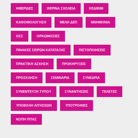
ΗΜΕΡΊΔΕΣ
ΘΕΡΙΝΆ ΣΧΟΛΕΊΑ
ΚΕΔΙΒΙΜ
ΚΑΘΟΜΟΛΌΓΗΣΗ
ΜΈΛΗ ΔΕΠ
ΜΝΗΜΌΝΙΑ
ΟΣΣ
ΟΡΚΩΜΟΣΊΕΣ
ΠΊΝΑΚΕΣ ΣΕΙΡΏΝ ΚΑΤΆΤΑΞΗΣ
ΠΙΣΤΟΠΟΙΉΣΕΙΣ
ΠΡΑΚΤΙΚΉ ΆΣΚΗΣΗ
ΠΡΟΚΗΡΎΞΕΙΣ
ΠΡΌΣΚΛΗΣΗ
ΣΕΜΙΝΆΡΙΑ
ΣΥΝΈΔΡΙΑ
ΣΥΝΈΝΤΕΥΞΗ ΤΎΠΟΥ
ΣΥΝΑΝΤΉΣΕΙΣ
ΤΕΛΕΤΈΣ
ΥΠΟΒΟΛΉ ΑΙΤΉΣΕΩΝ
ΥΠΟΤΡΟΦΊΕΣ
ΚΟΠΉ ΠΊΤΑΣ