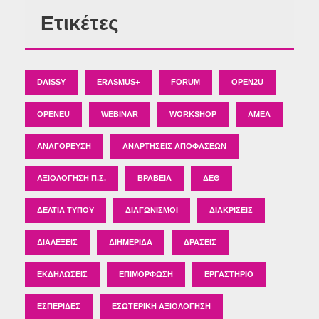
Ετικέτες
DAISSY
ERASMUS+
FORUM
OPEN2U
OPENEU
WEBINAR
WORKSHOP
ΑΜΕΑ
ΑΝΑΓΌΡΕΥΣΗ
ΑΝΑΡΤΉΣΕΙΣ ΑΠΟΦΆΣΕΩΝ
ΑΞΙΟΛΌΓΗΣΗ Π.Σ.
ΒΡΑΒΕΊΑ
ΔΕΘ
ΔΕΛΤΊΑ ΤΎΠΟΥ
ΔΙΑΓΩΝΙΣΜΟΊ
ΔΙΑΚΡΊΣΕΙΣ
ΔΙΑΛΈΞΕΙΣ
ΔΙΗΜΕΡΊΔΑ
ΔΡΆΣΕΙΣ
ΕΚΔΗΛΏΣΕΙΣ
ΕΠΙΜΌΡΦΩΣΗ
ΕΡΓΑΣΤΉΡΙΟ
ΕΣΠΕΡΊΔΕΣ
ΕΣΩΤΕΡΙΚΉ ΑΞΙΟΛΌΓΗΣΗ