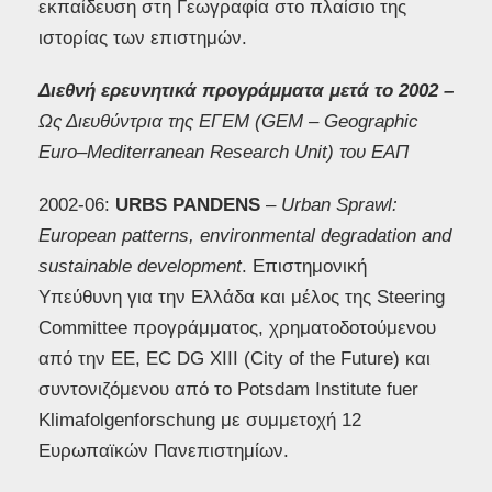
εκπαίδευση στη Γεωγραφία στο πλαίσιο της
ιστορίας των επιστημών.
Διεθνή ερευνητικά προγράμματα μετά το 2002 –
Ως Διευθύντρια της ΕΓΕΜ (
GEM
–
Geographic
Euro
–
Mediterranean
Research
Unit
) του ΕΑΠ
2002-06:
URBS
PANDENS
–
Urban
Sprawl
:
European
patterns
,
environmental
degradation
and
sustainable
development
. Επιστημονική
Υπεύθυνη για την Ελλάδα και μέλος της Steering
Committee προγράμματος, χρηματοδοτούμενου
από την ΕΕ, EC DG XIII (City of the Future) και
συντονιζόμενου από το Potsdam Institute fuer
Klimafolgenforschung με συμμετοχή 12
Ευρωπαϊκών Πανεπιστημίων.