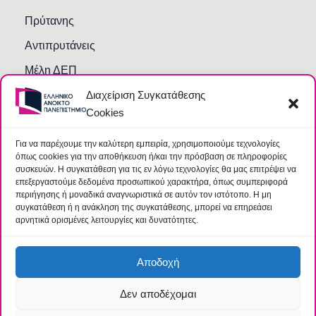
Πρύτανης
Αντιπρυτάνεις
Μέλη ΔΕΠ
Διαχείριση Συγκατάθεσης
Τμήματα και Υπηρεσίες
Cookies
Γραμματείες Κοσμητειών Σχολών
Βιβλιοθήκη
Για να παρέχουμε την καλύτερη εμπειρία, χρησιμοποιούμε τεχνολογίες
όπως cookies για την αποθήκευση ή/και την πρόσβαση σε πληροφορίες
Συχνές Ερωτήσεις
συσκευών. Η συγκατάθεση για τις εν λόγω τεχνολογίες θα μας επιτρέψει να
επεξεργαστούμε δεδομένα προσωπικού χαρακτήρα, όπως συμπεριφορά
περιήγησης ή μοναδικά αναγνωριστικά σε αυτόν τον ιστότοπο. Η μη
συγκατάθεση ή η ανάκληση της συγκατάθεσης, μπορεί να επηρεάσει
αρνητικά ορισμένες λειτουργίες και δυνατότητες.
Αποδοχή
Δεν αποδέχομαι
© 2026 Ελληνικό Ανοικτό Πανεπιστήμιο |
Όροι
|
Ομάδα