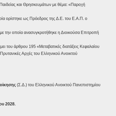
 Παιδείας και Θρησκευμάτων με θέμα: «Παροχή
α ορίστηκε ως Πρόεδρος της Δ.Ε. του Ε.Α.Π. ο
με την οποία ανασυγκροτήθηκε η Διοικούσα Επιτροπή
μει του άρθρου 195 «Μεταβατικές διατάξεις Κεφαλαίου
ες Πρυτανικές Αρχές του Ελληνικού Ανοικτού
ιοίκησης
(Σ.Δ.) του Ελληνικού Ανοικτού Πανεπιστημίου
ου 2028.