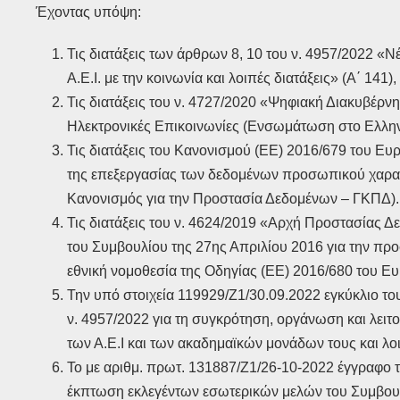
Έχοντας υπόψη:
Τις διατάξεις των άρθρων 8, 10 του ν. 4957/2022 «Ν
Α.Ε.Ι. με την κοινωνία και λοιπές διατάξεις» (Α΄ 141
Τις διατάξεις του ν. 4727/2020 «Ψηφιακή Διακυβέρ
Ηλεκτρονικές Επικοινωνίες (Ενσωμάτωση στο Ελληνικ
Τις διατάξεις του Κανονισμού (ΕΕ) 2016/679 του Ε
της επεξεργασίας των δεδομένων προσωπικού χαρακτ
Κανονισμός για την Προστασία Δεδομένων – ΓΚΠΔ).
Τις διατάξεις του ν. 4624/2019 «Αρχή Προστασίας
του Συμβουλίου της 27ης Απριλίου 2016 για την π
εθνική νομοθεσία της Οδηγίας (ΕΕ) 2016/680 του Ευ
Την υπό στοιχεία 119929/Ζ1/30.09.2022 εγκύκλιο τ
ν. 4957/2022 για τη συγκρότηση, οργάνωση και λε
των Α.Ε.Ι και των ακαδημαϊκών μονάδων τους και 
Το με αριθμ. πρωτ. 131887/Ζ1/26-10-2022 έγγραφο 
έκπτωση εκλεγέντων εσωτερικών μελών του Συμβουλί