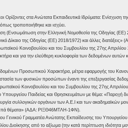
έοι Ορίζοντες στα Ανώτατα Εκπαιδευτικά Ιδρύματα: Ενίσχυση τη
), όπως τροποποιήθηκε και ισχύει.
νηση (Ενσωμάτωση στην Ελληνική Νομοθεσία της Οδηγίας (ΕΕ) 2
ό Δίκαιο της Οδηγίας (ΕΕ) 2018/1972) και άλλες διατάξεις» (Α
υρωπαϊκού Κοινοβουλίου και του Συμβουλίου της 27ης Απριλίο
ήρα και για την ελεύθερη κυκλοφορία των δεδομένων αυτών κα
 Δεδομένων Προσωπικού Χαρακτήρα, μέτρα εφαρμογής του Κανο
ροστασία των φυσικών προσώπων έναντι της επεξεργασίας δε
ρωπαϊκού Κοινοβουλίου και του Συμβουλίου της 27ης Απριλίου 2
ου Υπουργείου Παιδείας και Θρησκευμάτων με θέμα: «Παροχή δι
ιτουργία συλλογικών οργάνων των Α.Ε.Ι και των ακαδημαϊκών 
λοιπά θέματα» (ΑΔΑ: ΡΙΞΘ46ΜΤΛΗ-1ΦΝ).
του Γενικού Γραμματέα Ανώτατης Εκπαίδευσης του Υπουργείου 
ου Διοίκησης από το αξίωμα (την κατά περίπτωση ιδιότητα μο