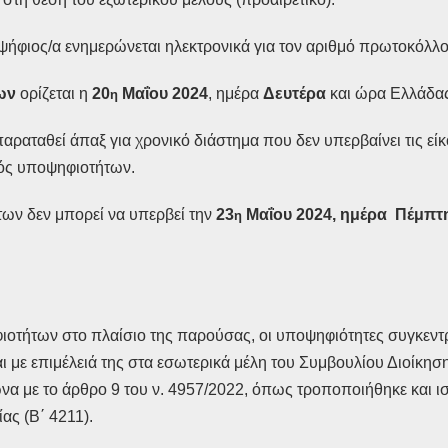
ψήφιος/α ενημερώνεται ηλεκτρονικά για τον αριθμό πρωτοκόλλο
των
ορίζεται η
20
Μαΐου
2024
, ημέρα
Δευτέρα
και ώρα Ελλάδα
η
ταθεί άπαξ για χρονικό διάστημα που δεν υπερβαίνει τις είκο
μός υποψηφιοτήτων.
ων δεν μπορεί να υπερβεί την
23
Μαΐου 2024, ημέρα Πέμπτ
η
οτήτων στο πλαίσιο της παρούσας, οι υποψηφιότητες συγκεντρώ
ται με επιμέλειά της στα εσωτερικά μέλη του Συμβουλίου Διοίκ
 με το άρθρο 9 του ν. 4957/2022, όπως τροποποιήθηκε και ισ
ας (B΄ 4211).