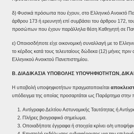
δ) Φυσικά πρόσωπα που έχουν, στο Ελληνικό Ανοικτό Παν
άρθρου 173 ή ερευνητή επί συμβάσει του άρθρου 172, του
προσώπων που έχουν παράλληλα θέση Καθηγητή σε Παν
ε) Οποιοσδήποτε είχε οικονομική συναλλαγή με το Ελλην
το κέρδος κατά τους τελευταίους δώδεκα (12) μήνες πριν
Ελληνικού Ανοικτού Πανεπιστημίου.
Β. ΔΙΑΔΙΚΑΣΙΑ ΥΠΟΒΟΛΗΣ ΥΠΟΨΗΦΙΟΤΗΤΩΝ, ΔΙΚ
Η υποβολή υποψηφιοτήτων πραγματοποιείται
αποκλειστ
υπόδειγμα της οποίας προσαρτάται ως Παράρτημα στην πα
Αντίγραφο Δελτίου Αστυνομικής Ταυτότητας ή Αντίγρ
Πλήρες βιογραφικό σημείωμα.
Οποιαδήποτε έγγραφα ή στοιχεία κρίνει ο/η υποψήφιο
Επιστολή εκδήλωσης ενδιαφέροντος για την επιλογή 