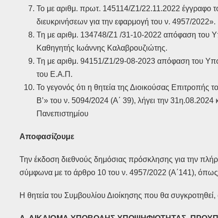
To με αριθμ. πρωτ. 145114/Ζ1/22.11.2022 έγγραφο 
διευκρινήσεων για την εφαρμογή του ν. 4957/2022».
Τη με αριθμ. 134748/Ζ1 /31-10-2022 απόφαση του Υ
Καθηγητής Ιωάννης Καλαβρουζιώτης.
Τη με αριθμ. 94151/Ζ1/29-08-2023 απόφαση του Υπ
του Ε.Α.Π.
Το γεγονός ότι η θητεία της Διοικούσας Επιτροπής 
Β’» του ν. 5094/2024 (Α΄ 39), λήγει την 31η.08.2024
Πανεπιστημίου
Αποφασίζουμε
Την έκδοση διεθνούς δημόσιας πρόσκλησης για την πλ
σύμφωνα με το άρθρο 10 του ν. 4957/2022 (Α΄141), όπως
Η θητεία του Συμβουλίου Διοίκησης που θα συγκροτηθεί, 