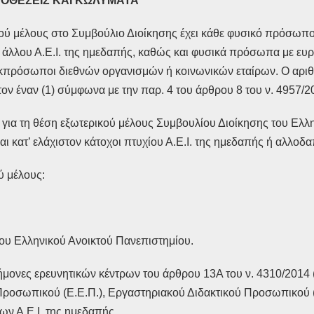
ΟΘΕΣΕΙΣ ΚΑΙ ΚΩΛΥΜΑΤΑ
ού μέλους στο Συμβούλιο Διοίκησης έχει κάθε φυσικό πρόσωπο
λλου Α.Ε.Ι. της ημεδαπής, καθώς και φυσικά πρόσωπα με ευρεί
ία, εκπρόσωποι διεθνών οργανισμών ή κοινωνικών εταίρων. Ο 
ον έναν (1) σύμφωνα με την παρ. 4 του άρθρου 8 του ν. 4957/2
ια τη θέση εξωτερικού μέλους Συμβουλίου Διοίκησης του Ελλη
ι κατ’ ελάχιστον κάτοχοι πτυχίου Α.Ε.Ι. της ημεδαπής ή αλλοδα
ύ μέλους:
του Ελληνικού Ανοικτού Πανεπιστημίου.
στήμονες ερευνητικών κέντρων του άρθρου 13Α του ν. 4310/2014 
ροσωπικού (Ε.Ε.Π.), Εργαστηριακού Διδακτικού Προσωπικού (Ε
ων Α.Ε.Ι. της ημεδαπής.