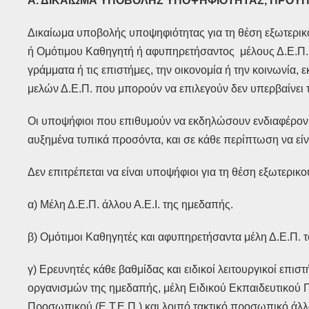
Α. ΔΙΚΑΙΩΜΑ ΥΠΟΒΟΛΗΣ ΥΠΟΨΗΦΙΟΤΗΤΑΣ, ΠΡΟΥΠ
Δικαίωμα υποβολής υποψηφιότητας για τη θέση εξωτερικ
ή Ομότιμου Καθηγητή ή αφυπηρετήσαντος μέλους Δ.Ε.Π. ά
γράμματα ή τις επιστήμες, την οικονομία ή την κοινων
μελών Δ.Ε.Π. που μπορούν να επιλεγούν δεν υπερβαίνει τ
Οι υποψήφιοι που επιθυμούν να εκδηλώσουν ενδιαφέρον γ
αυξημένα τυπικά προσόντα, και σε κάθε περίπτωση να είνα
Δεν επιτρέπεται να είναι υποψήφιοι για τη θέση εξωτερικο
α) Μέλη Δ.Ε.Π. άλλου Α.Ε.Ι. της ημεδαπής.
β) Ομότιμοι Καθηγητές και αφυπηρετήσαντα μέλη Δ.Ε.Π. 
γ) Ερευνητές κάθε βαθμίδας και ειδικοί λειτουργικοί επι
οργανισμών της ημεδαπής, μέλη Ειδικού Εκπαιδευτικού Π
Προσωπικού (Ε.Τ.Ε.Π.) και λοιπό τακτικό προσωπικό άλλ