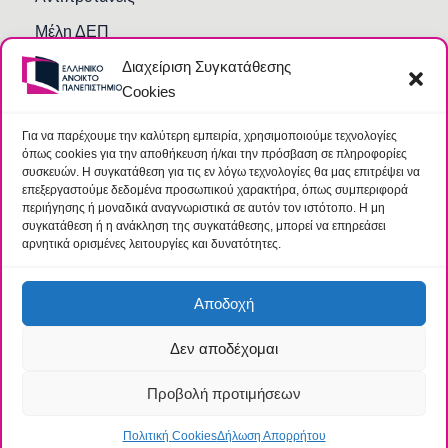
Μέλη ΔΕΠ
Διαχείριση Συγκατάθεσης
Τμήματα και Υπηρεσίες
Cookies
Γραμματείες Κοσμητειών Σχολών
Βιβλιοθήκη
Για να παρέχουμε την καλύτερη εμπειρία, χρησιμοποιούμε τεχνολογίες
όπως cookies για την αποθήκευση ή/και την πρόσβαση σε πληροφορίες
Συχνές Ερωτήσεις
συσκευών. Η συγκατάθεση για τις εν λόγω τεχνολογίες θα μας επιτρέψει να
επεξεργαστούμε δεδομένα προσωπικού χαρακτήρα, όπως συμπεριφορά
περιήγησης ή μοναδικά αναγνωριστικά σε αυτόν τον ιστότοπο. Η μη
συγκατάθεση ή η ανάκληση της συγκατάθεσης, μπορεί να επηρεάσει
αρνητικά ορισμένες λειτουργίες και δυνατότητες.
Αποδοχή
Δεν αποδέχομαι
© 2026 Ελληνικό Ανοικτό Πανεπιστήμιο |
Όροι
|
Ομάδα
Προστασίας Δεδομένων
Προβολή προτιμήσεων
Πολιτική Cookies
Δήλωση Απορρήτου