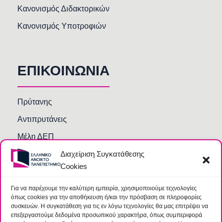
Κανονισμός Διδακτορικών
Κανονισμός Υποτροφιών
ΕΠΙΚΟΙΝΩΝΙΑ
Πρύτανης
Αντιπρυτάνεις
Μέλη ΔΕΠ
Διαχείριση Συγκατάθεσης
Τμήματα και Υπηρεσίες
Cookies
Γραμματείες Κοσμητειών Σχολών
Βιβλιοθήκη
Για να παρέχουμε την καλύτερη εμπειρία, χρησιμοποιούμε τεχνολογίες
όπως cookies για την αποθήκευση ή/και την πρόσβαση σε πληροφορίες
Συχνές Ερωτήσεις
συσκευών. Η συγκατάθεση για τις εν λόγω τεχνολογίες θα μας επιτρέψει να
επεξεργαστούμε δεδομένα προσωπικού χαρακτήρα, όπως συμπεριφορά