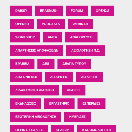
DAISSY
ERASMUS+
FORUM
OPEN2U
OPENEU
PODCASTS
WEBINAR
WORKSHOP
ΑΜΕΑ
ΑΝΑΓΌΡΕΥΣΗ
ΑΝΑΡΤΉΣΕΙΣ ΑΠΟΦΆΣΕΩΝ
ΑΞΙΟΛΌΓΗΣΗ Π.Σ.
ΒΡΑΒΕΊΑ
ΔΕΘ
ΔΕΛΤΊΑ ΤΎΠΟΥ
ΔΙΑΓΩΝΙΣΜΟΊ
ΔΙΑΚΡΊΣΕΙΣ
ΔΙΑΛΈΞΕΙΣ
ΔΙΔΑΚΤΟΡΙΚΉ ΔΙΑΤΡΙΒΉ
ΔΡΆΣΕΙΣ
ΕΚΔΗΛΏΣΕΙΣ
ΕΡΓΑΣΤΉΡΙΟ
ΕΣΠΕΡΊΔΕΣ
ΕΣΩΤΕΡΙΚΉ ΑΞΙΟΛΌΓΗΣΗ
ΗΜΕΡΊΔΕΣ
ΘΕΡΙΝΆ ΣΧΟΛΕΊΑ
ΚΕΔΙΒΙΜ
ΚΑΘΟΜΟΛΌΓΗΣΗ