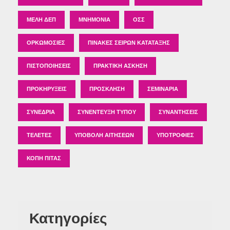
ΜΈΛΗ ΔΕΠ
ΜΝΗΜΌΝΙΑ
ΟΣΣ
ΟΡΚΩΜΟΣΊΕΣ
ΠΊΝΑΚΕΣ ΣΕΙΡΏΝ ΚΑΤΆΤΑΞΗΣ
ΠΙΣΤΟΠΟΙΉΣΕΙΣ
ΠΡΑΚΤΙΚΉ ΆΣΚΗΣΗ
ΠΡΟΚΗΡΎΞΕΙΣ
ΠΡΌΣΚΛΗΣΗ
ΣΕΜΙΝΆΡΙΑ
ΣΥΝΈΔΡΙΑ
ΣΥΝΈΝΤΕΥΞΗ ΤΎΠΟΥ
ΣΥΝΑΝΤΉΣΕΙΣ
ΤΕΛΕΤΈΣ
ΥΠΟΒΟΛΉ ΑΙΤΉΣΕΩΝ
ΥΠΟΤΡΟΦΊΕΣ
ΚΟΠΉ ΠΊΤΑΣ
Κατηγορίες