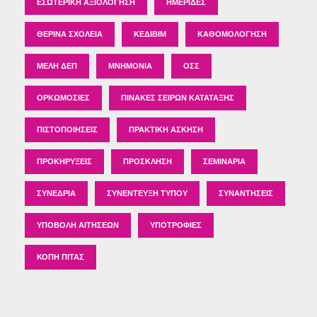
ΕΣΩΤΕΡΙΚΉ ΑΞΙΟΛΌΓΗΣΗ
ΗΜΕΡΊΔΕΣ
ΘΕΡΙΝΆ ΣΧΟΛΕΊΑ
ΚΕΔΙΒΙΜ
ΚΑΘΟΜΟΛΌΓΗΣΗ
ΜΈΛΗ ΔΕΠ
ΜΝΗΜΌΝΙΑ
ΟΣΣ
ΟΡΚΩΜΟΣΊΕΣ
ΠΊΝΑΚΕΣ ΣΕΙΡΏΝ ΚΑΤΆΤΑΞΗΣ
ΠΙΣΤΟΠΟΙΉΣΕΙΣ
ΠΡΑΚΤΙΚΉ ΆΣΚΗΣΗ
ΠΡΟΚΗΡΎΞΕΙΣ
ΠΡΌΣΚΛΗΣΗ
ΣΕΜΙΝΆΡΙΑ
ΣΥΝΈΔΡΙΑ
ΣΥΝΈΝΤΕΥΞΗ ΤΎΠΟΥ
ΣΥΝΑΝΤΉΣΕΙΣ
ΥΠΟΒΟΛΉ ΑΙΤΉΣΕΩΝ
ΥΠΟΤΡΟΦΊΕΣ
ΚΟΠΉ ΠΊΤΑΣ