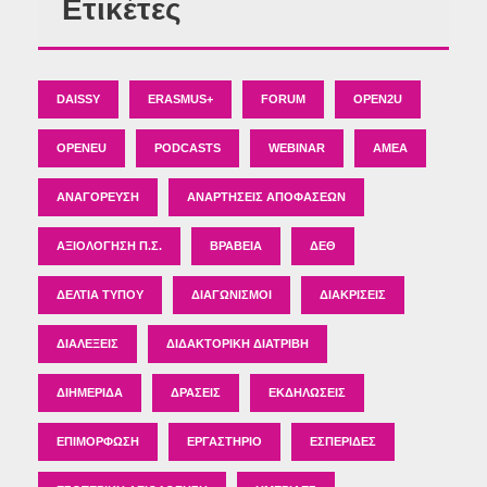
Ετικέτες
DAISSY
ERASMUS+
FORUM
OPEN2U
OPENEU
PODCASTS
WEBINAR
ΑΜΕΑ
ΑΝΑΓΌΡΕΥΣΗ
ΑΝΑΡΤΉΣΕΙΣ ΑΠΟΦΆΣΕΩΝ
ΑΞΙΟΛΌΓΗΣΗ Π.Σ.
ΒΡΑΒΕΊΑ
ΔΕΘ
ΔΕΛΤΊΑ ΤΎΠΟΥ
ΔΙΑΓΩΝΙΣΜΟΊ
ΔΙΑΚΡΊΣΕΙΣ
ΔΙΑΛΈΞΕΙΣ
ΔΙΔΑΚΤΟΡΙΚΉ ΔΙΑΤΡΙΒΉ
ΔΙΗΜΕΡΊΔΑ
ΔΡΆΣΕΙΣ
ΕΚΔΗΛΏΣΕΙΣ
ΕΠΙΜΌΡΦΩΣΗ
ΕΡΓΑΣΤΉΡΙΟ
ΕΣΠΕΡΊΔΕΣ