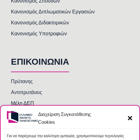
Κανονισμός Σπουδών
Κανονισμός Διπλωματικών Εργασιών
Κανονισμός Διδακτορικών
Κανονισμός Υποτροφιών
ΕΠΙΚΟΙΝΩΝΙΑ
Πρύτανης
Αντιπρυτάνεις
Μέλη ΔΕΠ
Διαχείριση Συγκατάθεσης
Τμήματα και Υπηρεσίες
Cookies
Γραμματείες Κοσμητειών Σχολών
Βιβλιοθήκη
Για να παρέχουμε την καλύτερη εμπειρία, χρησιμοποιούμε τεχνολογίες