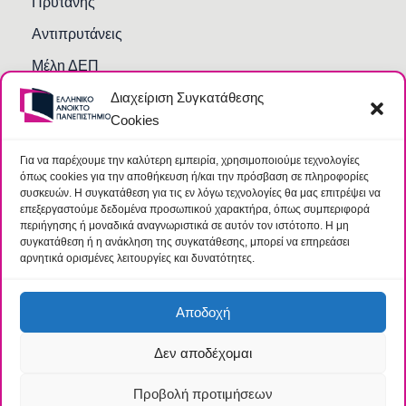
Πρύτανης
Αντιπρυτάνεις
Μέλη ΔΕΠ
Διαχείριση Συγκατάθεσης
Τμήματα και Υπηρεσίες
Cookies
Γραμματείες Κοσμητειών Σχολών
Βιβλιοθήκη
Για να παρέχουμε την καλύτερη εμπειρία, χρησιμοποιούμε τεχνολογίες
όπως cookies για την αποθήκευση ή/και την πρόσβαση σε πληροφορίες
Συχνές Ερωτήσεις
συσκευών. Η συγκατάθεση για τις εν λόγω τεχνολογίες θα μας επιτρέψει να
επεξεργαστούμε δεδομένα προσωπικού χαρακτήρα, όπως συμπεριφορά
περιήγησης ή μοναδικά αναγνωριστικά σε αυτόν τον ιστότοπο. Η μη
συγκατάθεση ή η ανάκληση της συγκατάθεσης, μπορεί να επηρεάσει
αρνητικά ορισμένες λειτουργίες και δυνατότητες.
Αποδοχή
Δεν αποδέχομαι
© 2026 Ελληνικό Ανοικτό Πανεπιστήμιο |
Όροι
|
Ομάδα
Προστασίας Δεδομένων
Προβολή προτιμήσεων