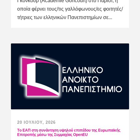
Γκονκούρ (Académie Goncourt) στο Παρίσι, η
οποία φέρνει τους/τις γαλλόφωνους/ες φοιτητές/
τήτριες των ελληνικών Πανεπιστημίων σε...
20 ΙΟΥΛΊΟΥ, 2026
Tο ΕΑΠ στη συνάντηση υψηλού επιπέδου της Ευρωπαϊκής
Επιτροπής μέσω της Συμμαχίας OpenEU