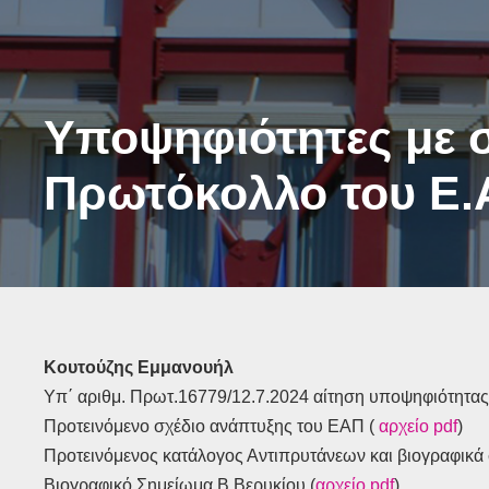
Υποψηφιότητες με σ
Πρωτόκολλο του Ε.
Κουτούζης Εμμανουήλ
Υπ΄ αριθμ. Πρωτ.16779/12.7.2024 αίτηση υποψηφιότητας
Προτεινόμενο σχέδιο ανάπτυξης του ΕΑΠ (
αρχείο pdf
)
Προτεινόμενος κατάλογος Αντιπρυτάνεων και βιογραφικά
Βιογραφικό Σημείωμα Β.Βερυκίου (
αρχείο pdf
)