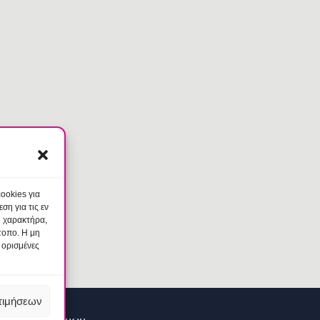
ookies για
η για τις εν
ύ χαρακτήρα,
τοπο. Η μη
 ορισμένες
τιμήσεων