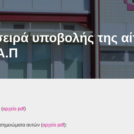
ειρά υποβολής της αί
Α.Π
 (
αρχείο pdf
)
 σημειώματα αυτών (
αρχείο pdf
):