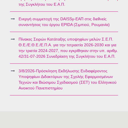
της Συγκλήτου του Ε.Α.Π.
Ενεργή συμμετοχή της DAISSy-ΕΑΠ στις διεθνείς
συναντήσεις του έργου EPIDA (Σιμπιού, Ρουμανία)
Πίνακες Σειρών Κατάταξης υποψηφίων μελών Σ.Ε.Π.
Θ.Ε./Ε.Θ.Ε./Ε.Π.Α. για την τετραετία 2026-2030 και για
την τριετία 2024-2027, που εγκρίθηκαν στην υπ. αριθμ.
42/31-07-2026 Συνεδρίαση της Συγκλήτου του Ε.Α.Π.
3/8/2026-Πρόσκληση Εκδήλωσης Ενδιαφέροντος
Υποψηφίων Διδακτόρων της Σχολής Εφαρμοσμένων
Τεχνών και Βιώσιμου Σχεδιασμού (ΣΕΤ) του Ελληνικού
Ανοικτού Πανεπιστημίου