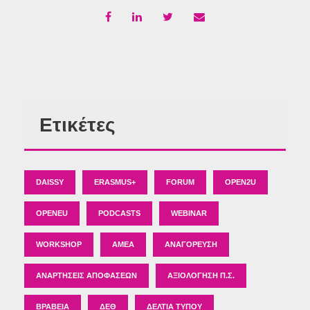
Ετικέτες
DAISSY
ERASMUS+
FORUM
OPEN2U
OPENEU
PODCASTS
WEBINAR
WORKSHOP
ΑΜΕΑ
ΑΝΑΓΌΡΕΥΣΗ
ΑΝΑΡΤΉΣΕΙΣ ΑΠΟΦΆΣΕΩΝ
ΑΞΙΟΛΌΓΗΣΗ Π.Σ.
ΒΡΑΒΕΊΑ
ΔΕΘ
ΔΕΛΤΊΑ ΤΎΠΟΥ