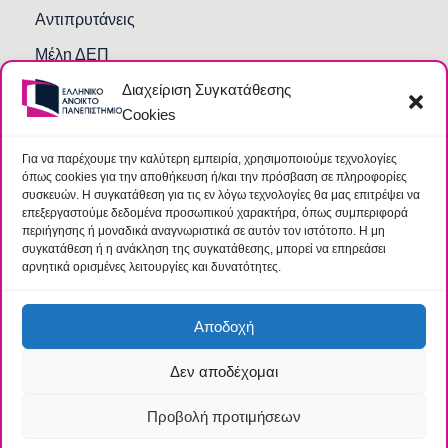
Αντιπρυτάνεις
Μέλη ΔΕΠ
Διαχείριση Συγκατάθεσης
Τμήματα και Υπηρεσίες
Cookies
Γραμματείες Κοσμητειών Σχολών
Βιβλιοθήκη
Για να παρέχουμε την καλύτερη εμπειρία, χρησιμοποιούμε τεχνολογίες
όπως cookies για την αποθήκευση ή/και την πρόσβαση σε πληροφορίες
Συχνές Ερωτήσεις
συσκευών. Η συγκατάθεση για τις εν λόγω τεχνολογίες θα μας επιτρέψει να
επεξεργαστούμε δεδομένα προσωπικού χαρακτήρα, όπως συμπεριφορά
περιήγησης ή μοναδικά αναγνωριστικά σε αυτόν τον ιστότοπο. Η μη
συγκατάθεση ή η ανάκληση της συγκατάθεσης, μπορεί να επηρεάσει
αρνητικά ορισμένες λειτουργίες και δυνατότητες.
Αποδοχή
Δεν αποδέχομαι
© 2026 Ελληνικό Ανοικτό Πανεπιστήμιο |
Όροι
|
Ομάδα
Προστασίας Δεδομένων
Προβολή προτιμήσεων