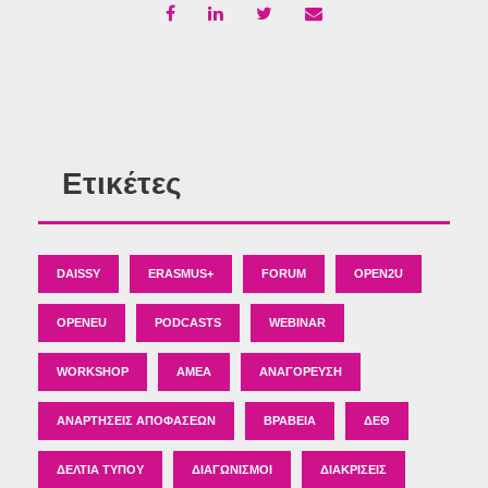
Ετικέτες
DAISSY
ERASMUS+
FORUM
OPEN2U
OPENEU
PODCASTS
WEBINAR
WORKSHOP
ΑΜΕΑ
ΑΝΑΓΌΡΕΥΣΗ
ΑΝΑΡΤΉΣΕΙΣ ΑΠΟΦΆΣΕΩΝ
ΒΡΑΒΕΊΑ
ΔΕΘ
ΔΕΛΤΊΑ ΤΎΠΟΥ
ΔΙΑΓΩΝΙΣΜΟΊ
ΔΙΑΚΡΊΣΕΙΣ