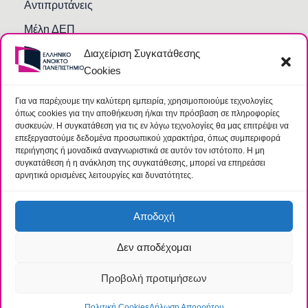
Αντιπρυτάνεις
Μέλη ΔΕΠ
Διαχείριση Συγκατάθεσης
Τμήματα και Υπηρεσίες
Cookies
Γραμματείες Κοσμητειών Σχολών
Βιβλιοθήκη
Για να παρέχουμε την καλύτερη εμπειρία, χρησιμοποιούμε τεχνολογίες
όπως cookies για την αποθήκευση ή/και την πρόσβαση σε πληροφορίες
Συχνές Ερωτήσεις
συσκευών. Η συγκατάθεση για τις εν λόγω τεχνολογίες θα μας επιτρέψει να
επεξεργαστούμε δεδομένα προσωπικού χαρακτήρα, όπως συμπεριφορά
περιήγησης ή μοναδικά αναγνωριστικά σε αυτόν τον ιστότοπο. Η μη
συγκατάθεση ή η ανάκληση της συγκατάθεσης, μπορεί να επηρεάσει
αρνητικά ορισμένες λειτουργίες και δυνατότητες.
Αποδοχή
Δεν αποδέχομαι
© 2026 Ελληνικό Ανοικτό Πανεπιστήμιο |
Όροι
|
Ομάδα
Προστασίας Δεδομένων
Προβολή προτιμήσεων
Πολιτική Cookies
Δήλωση Απορρήτου