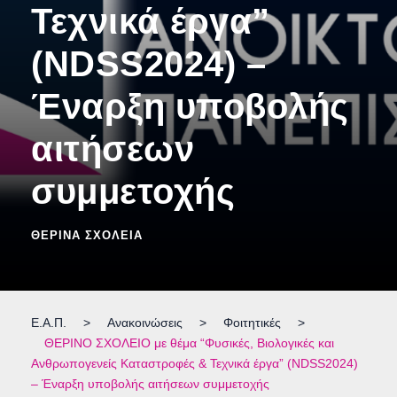
Τεχνικά έργα”
(NDSS2024) –
Έναρξη υποβολής
αιτήσεων
συμμετοχής
ΘΕΡΙΝΆ ΣΧΟΛΕΊΑ
Ε.Α.Π.
>
Ανακοινώσεις
>
Φοιτητικές
>
ΘΕΡΙΝΟ ΣΧΟΛΕΙΟ με θέμα “Φυσικές, Βιολογικές και
Ανθρωπογενείς Καταστροφές & Τεχνικά έργα” (NDSS2024)
– Έναρξη υποβολής αιτήσεων συμμετοχής