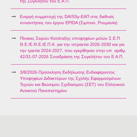
της Συγκλήτου του Ε.Α.Π.
Ενεργή συμμετοχή της DAISSy-ΕΑΠ στις διεθνείς
συναντήσεις του έργου EPIDA (Σιμπιού, Ρουμανία)
Πίνακες Σειρών Κατάταξης υποψηφίων μελών Σ.Ε.Π.
Θ.Ε./Ε.Θ.Ε./Ε.Π.Α. για την τετραετία 2026-2030 και για
την τριετία 2024-2027, που εγκρίθηκαν στην υπ. αριθμ.
42/31-07-2026 Συνεδρίαση της Συγκλήτου του Ε.Α.Π.
3/8/2026-Πρόσκληση Εκδήλωσης Ενδιαφέροντος
Υποψηφίων Διδακτόρων της Σχολής Εφαρμοσμένων
Τεχνών και Βιώσιμου Σχεδιασμού (ΣΕΤ) του Ελληνικού
Ανοικτού Πανεπιστημίου