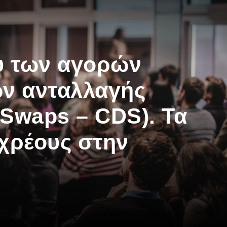
ξύ των αγορών
ν ανταλλαγής
 Swaps – CDS). Τα
χρέους στην