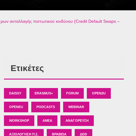
ρων ανταλλαγής πιστωτικού κινδύνου (Credit Default Swaps –
Ετικέτες
DAISSY
ERASMUS+
FORUM
OPEN2U
OPENEU
PODCASTS
WEBINAR
WORKSHOP
ΑΜΕΑ
ΑΝΑΓΌΡΕΥΣΗ
ΑΞΙΟΛΌΓΗΣΗ Π.Σ.
ΒΡΑΒΕΊΑ
ΔΕΘ