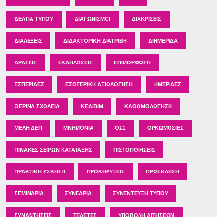
ΔΕΛΤΊΑ ΤΎΠΟΥ
ΔΙΑΓΩΝΙΣΜΟΊ
ΔΙΑΚΡΊΣΕΙΣ
ΔΙΑΛΈΞΕΙΣ
ΔΙΔΑΚΤΟΡΙΚΉ ΔΙΑΤΡΙΒΉ
ΔΙΗΜΕΡΊΔΑ
ΔΡΆΣΕΙΣ
ΕΚΔΗΛΏΣΕΙΣ
ΕΠΙΜΌΡΦΩΣΗ
ΕΣΠΕΡΊΔΕΣ
ΕΣΩΤΕΡΙΚΉ ΑΞΙΟΛΌΓΗΣΗ
ΗΜΕΡΊΔΕΣ
ΘΕΡΙΝΆ ΣΧΟΛΕΊΑ
ΚΕΔΙΒΙΜ
ΚΑΘΟΜΟΛΌΓΗΣΗ
ΜΈΛΗ ΔΕΠ
ΜΝΗΜΌΝΙΑ
ΟΣΣ
ΟΡΚΩΜΟΣΊΕΣ
ΠΊΝΑΚΕΣ ΣΕΙΡΏΝ ΚΑΤΆΤΑΞΗΣ
ΠΙΣΤΟΠΟΙΉΣΕΙΣ
ΠΡΑΚΤΙΚΉ ΆΣΚΗΣΗ
ΠΡΟΚΗΡΎΞΕΙΣ
ΠΡΌΣΚΛΗΣΗ
ΣΕΜΙΝΆΡΙΑ
ΣΥΝΈΔΡΙΑ
ΣΥΝΈΝΤΕΥΞΗ ΤΎΠΟΥ
ΣΥΝΑΝΤΉΣΕΙΣ
ΤΕΛΕΤΈΣ
ΥΠΟΒΟΛΉ ΑΙΤΉΣΕΩΝ