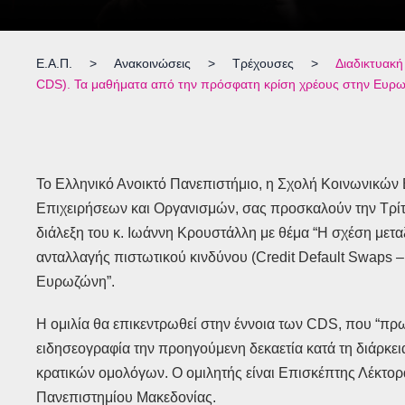
Ε.Α.Π.
>
Ανακοινώσεις
>
Τρέχουσες
>
Διαδικτυακή
CDS). Τα μαθήματα από την πρόσφατη κρίση χρέους στην Ευρ
Το Ελληνικό Ανοικτό Πανεπιστήμιο, η Σχολή Κοινωνικώ
Επιχειρήσεων και Οργανισμών, σας προσκαλούν την Τρίτ
διάλεξη του κ. Ιωάννη Κρουστάλλη με θέμα “Η σχέση με
ανταλλαγής πιστωτικού κινδύνου (Credit Default Swaps 
Ευρωζώνη”.
Η ομιλία θα επικεντρωθεί στην έννοια των CDS, που “πρω
ειδησεογραφία την προηγούμενη δεκαετία κατά τη διάρκεια
κρατικών ομολόγων. Ο ομιλητής είναι Επισκέπτης Λέκτο
Πανεπιστημίου Μακεδονίας.