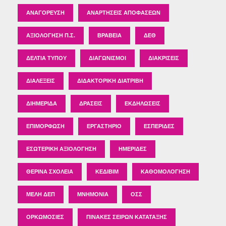
ΑΝΑΓΌΡΕΥΣΗ
ΑΝΑΡΤΉΣΕΙΣ ΑΠΟΦΆΣΕΩΝ
ΑΞΙΟΛΌΓΗΣΗ Π.Σ.
ΒΡΑΒΕΊΑ
ΔΕΘ
ΔΕΛΤΊΑ ΤΎΠΟΥ
ΔΙΑΓΩΝΙΣΜΟΊ
ΔΙΑΚΡΊΣΕΙΣ
ΔΙΑΛΈΞΕΙΣ
ΔΙΔΑΚΤΟΡΙΚΉ ΔΙΑΤΡΙΒΉ
ΔΙΗΜΕΡΊΔΑ
ΔΡΆΣΕΙΣ
ΕΚΔΗΛΏΣΕΙΣ
ΕΠΙΜΌΡΦΩΣΗ
ΕΡΓΑΣΤΉΡΙΟ
ΕΣΠΕΡΊΔΕΣ
ΕΣΩΤΕΡΙΚΉ ΑΞΙΟΛΌΓΗΣΗ
ΗΜΕΡΊΔΕΣ
ΘΕΡΙΝΆ ΣΧΟΛΕΊΑ
ΚΕΔΙΒΙΜ
ΚΑΘΟΜΟΛΌΓΗΣΗ
ΜΈΛΗ ΔΕΠ
ΜΝΗΜΌΝΙΑ
ΟΣΣ
ΟΡΚΩΜΟΣΊΕΣ
ΠΊΝΑΚΕΣ ΣΕΙΡΏΝ ΚΑΤΆΤΑΞΗΣ