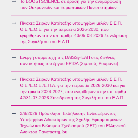
Το BOOSTSCIENCE σε δράση για την αναμόρφωση
των Ουκρανικών και Ευρωπαϊκών Πανεπιστημίων
Πίνακες Σειρών Κατάταξης υποψηφίων μελών Σ.Ε.Π.
Θ.Ε./Ε.Θ.Ε. για την τετραετία 2026-2030, που
εγκρίθηκαν στην υπ. αριθμ. 43/05-08-2026 Συνεδρίαση
της Συγκλήτου του Ε.Α.Π.
Ενεργή συμμετοχή της DAISSy-ΕΑΠ στις διεθνείς
συναντήσεις του έργου EPIDA (Σιμπιού, Ρουμανία)
Πίνακες Σειρών Κατάταξης υποψηφίων μελών Σ.Ε.Π.
Θ.Ε./Ε.Θ.Ε./Ε.Π.Α. για την τετραετία 2026-2030 και για
την τριετία 2024-2027, που εγκρίθηκαν στην υπ. αριθμ.
42/31-07-2026 Συνεδρίαση της Συγκλήτου του Ε.Α.Π.
3/8/2026-Πρόσκληση Εκδήλωσης Ενδιαφέροντος
Υποψηφίων Διδακτόρων της Σχολής Εφαρμοσμένων
Τεχνών και Βιώσιμου Σχεδιασμού (ΣΕΤ) του Ελληνικού
Ανοικτού Πανεπιστημίου