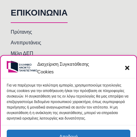
ΕΠΙΚΟΙΝΩΝΙΑ
Πρύτανης
Αντιπρυτάνεις
Μέλη ΔΕΠ
Διαχείριση Συγκατάθεσης
Τμήματα και Υπηρεσίες
Cookies
Γραμματείες Κοσμητειών Σχολών
Βιβλιοθήκη
Για να παρέχουμε την καλύτερη εμπειρία, χρησιμοποιούμε τεχνολογίες
όπως cookies για την αποθήκευση ή/και την πρόσβαση σε πληροφορίες
Συχνές Ερωτήσεις
συσκευών. Η συγκατάθεση για τις εν λόγω τεχνολογίες θα μας επιτρέψει να
επεξεργαστούμε δεδομένα προσωπικού χαρακτήρα, όπως συμπεριφορά
περιήγησης ή μοναδικά αναγνωριστικά σε αυτόν τον ιστότοπο. Η μη
συγκατάθεση ή η ανάκληση της συγκατάθεσης, μπορεί να επηρεάσει
αρνητικά ορισμένες λειτουργίες και δυνατότητες.
Αποδοχή