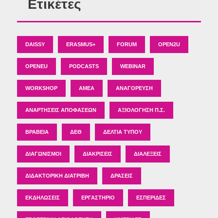
Ετικέτες
DAISSY
ERASMUS+
FORUM
OPEN2U
OPENEU
PODCASTS
WEBINAR
WORKSHOP
ΑΜΕΑ
ΑΝΑΓΌΡΕΥΣΗ
ΑΝΑΡΤΉΣΕΙΣ ΑΠΟΦΆΣΕΩΝ
ΑΞΙΟΛΌΓΗΣΗ Π.Σ.
ΒΡΑΒΕΊΑ
ΔΕΘ
ΔΕΛΤΊΑ ΤΎΠΟΥ
ΔΙΑΓΩΝΙΣΜΟΊ
ΔΙΑΚΡΊΣΕΙΣ
ΔΙΑΛΈΞΕΙΣ
ΔΙΔΑΚΤΟΡΙΚΉ ΔΙΑΤΡΙΒΉ
ΔΡΆΣΕΙΣ
ΕΚΔΗΛΏΣΕΙΣ
ΕΡΓΑΣΤΉΡΙΟ
ΕΣΠΕΡΊΔΕΣ