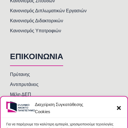
Κανονισμός Σπουδών
Κανονισμός Διπλωματικών Εργασιών
Κανονισμός Διδακτορικών
Κανονισμός Υποτροφιών
ΕΠΙΚΟΙΝΩΝΙΑ
Πρύτανης
Αντιπρυτάνεις
Μέλη ΔΕΠ
Διαχείριση Συγκατάθεσης
Τμήματα και Υπηρεσίες
Cookies
Γραμματείες Κοσμητειών Σχολών
Βιβλιοθήκη
Για να παρέχουμε την καλύτερη εμπειρία, χρησιμοποιούμε τεχνολογίες