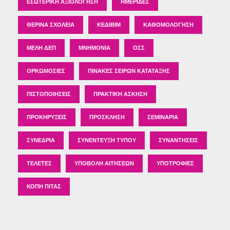
ΕΣΩΤΕΡΙΚΉ ΑΞΙΟΛΌΓΗΣΗ
ΗΜΕΡΊΔΕΣ
ΘΕΡΙΝΆ ΣΧΟΛΕΊΑ
ΚΕΔΙΒΙΜ
ΚΑΘΟΜΟΛΌΓΗΣΗ
ΜΈΛΗ ΔΕΠ
ΜΝΗΜΌΝΙΑ
ΟΣΣ
ΟΡΚΩΜΟΣΊΕΣ
ΠΊΝΑΚΕΣ ΣΕΙΡΏΝ ΚΑΤΆΤΑΞΗΣ
ΠΙΣΤΟΠΟΙΉΣΕΙΣ
ΠΡΑΚΤΙΚΉ ΆΣΚΗΣΗ
ΠΡΟΚΗΡΎΞΕΙΣ
ΠΡΌΣΚΛΗΣΗ
ΣΕΜΙΝΆΡΙΑ
ΣΥΝΈΔΡΙΑ
ΣΥΝΈΝΤΕΥΞΗ ΤΎΠΟΥ
ΣΥΝΑΝΤΉΣΕΙΣ
ΤΕΛΕΤΈΣ
ΥΠΟΒΟΛΉ ΑΙΤΉΣΕΩΝ
ΥΠΟΤΡΟΦΊΕΣ
ΚΟΠΉ ΠΊΤΑΣ