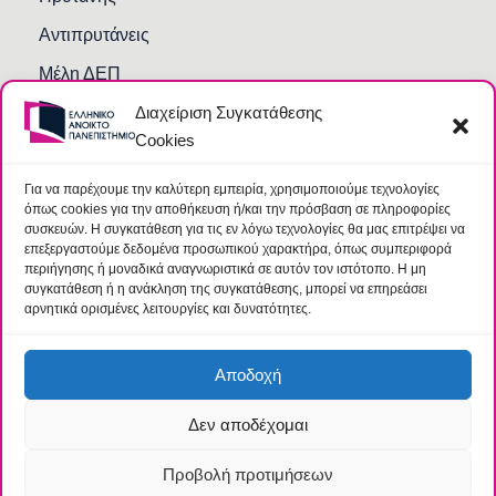
Αντιπρυτάνεις
Μέλη ΔΕΠ
Διαχείριση Συγκατάθεσης
Τμήματα και Υπηρεσίες
Cookies
Γραμματείες Κοσμητειών Σχολών
Βιβλιοθήκη
Για να παρέχουμε την καλύτερη εμπειρία, χρησιμοποιούμε τεχνολογίες
όπως cookies για την αποθήκευση ή/και την πρόσβαση σε πληροφορίες
Συχνές Ερωτήσεις
συσκευών. Η συγκατάθεση για τις εν λόγω τεχνολογίες θα μας επιτρέψει να
επεξεργαστούμε δεδομένα προσωπικού χαρακτήρα, όπως συμπεριφορά
περιήγησης ή μοναδικά αναγνωριστικά σε αυτόν τον ιστότοπο. Η μη
συγκατάθεση ή η ανάκληση της συγκατάθεσης, μπορεί να επηρεάσει
αρνητικά ορισμένες λειτουργίες και δυνατότητες.
Αποδοχή
Δεν αποδέχομαι
© 2026 Ελληνικό Ανοικτό Πανεπιστήμιο |
Όροι
|
Ομάδα
Προστασίας Δεδομένων
Προβολή προτιμήσεων