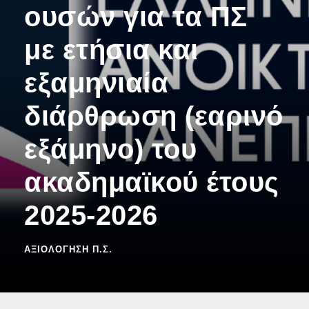
ουσών για τα ΠΣ
με ετήσια και
εξαμηνιαία
διάρθρωση (εαρινό
εξάμηνο) του
ακαδημαϊκού έτους
2025-2026
ΑΞΙΟΛΌΓΗΣΗ Π.Σ.