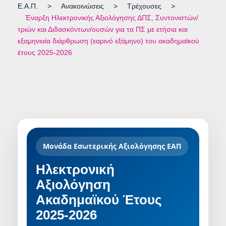
Ε.Α.Π.
>
Ανακοινώσεις
>
Τρέχουσες
>
Έναρξη Ηλεκτρονικής Αξιολόγησης ΔΠΣ, Συντονιστών/
τριών και Διδασκόντων/ουσών για τα ΠΣ με ετήσια και
εξαμηνιαία διάρθρωση (εαρινό εξάμηνο) του ακαδημαϊκού
έτους 2025-2026
Μονάδα Εσωτερικής Αξιολόγησης ΕΑΠ
Ηλεκτρονική
Αξιολόγηση
Ακαδημαϊκού Έτους
2025-2026