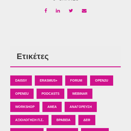
Ετικέτες
DAISSY
ERASMUS+
FORUM
OPEN2U
OPENEU
PODCASTS
WEBINAR
WORKSHOP
ΑΜΕΑ
ΑΝΑΓΌΡΕΥΣΗ
ΑΞΙΟΛΌΓΗΣΗ Π.Σ.
ΒΡΑΒΕΊΑ
ΔΕΘ