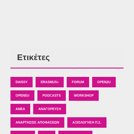
Ετικέτες
DAISSY
ERASMUS+
FORUM
OPEN2U
OPENEU
PODCASTS
WORKSHOP
ΑΜΕΑ
ΑΝΑΓΌΡΕΥΣΗ
ΑΝΑΡΤΉΣΕΙΣ ΑΠΟΦΆΣΕΩΝ
ΑΞΙΟΛΌΓΗΣΗ Π.Σ.