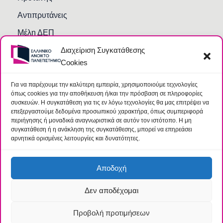
Αντιπρυτάνεις
Μέλη ΔΕΠ
Διαχείριση Συγκατάθεσης
Τμήματα και Υπηρεσίες
Cookies
Γραμματείες Κοσμητειών Σχολών
Βιβλιοθήκη
Για να παρέχουμε την καλύτερη εμπειρία, χρησιμοποιούμε τεχνολογίες
όπως cookies για την αποθήκευση ή/και την πρόσβαση σε πληροφορίες
Συχνές Ερωτήσεις
συσκευών. Η συγκατάθεση για τις εν λόγω τεχνολογίες θα μας επιτρέψει να
επεξεργαστούμε δεδομένα προσωπικού χαρακτήρα, όπως συμπεριφορά
περιήγησης ή μοναδικά αναγνωριστικά σε αυτόν τον ιστότοπο. Η μη
συγκατάθεση ή η ανάκληση της συγκατάθεσης, μπορεί να επηρεάσει
αρνητικά ορισμένες λειτουργίες και δυνατότητες.
Αποδοχή
Δεν αποδέχομαι
© 2026 Ελληνικό Ανοικτό Πανεπιστήμιο |
Όροι
|
Ομάδα
Προστασίας Δεδομένων
Προβολή προτιμήσεων