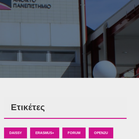
Ετικέτες
DAISSY
ERASMUS+
FORUM
OPEN2U