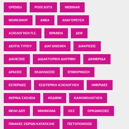
OPENEU
PODCASTS
WEBINAR
WORKSHOP
ΑΜΕΑ
ΑΝΑΓΌΡΕΥΣΗ
ΑΞΙΟΛΌΓΗΣΗ Π.Σ.
ΒΡΑΒΕΊΑ
ΔΕΘ
ΔΕΛΤΊΑ ΤΎΠΟΥ
ΔΙΑΓΩΝΙΣΜΟΊ
ΔΙΑΚΡΊΣΕΙΣ
ΔΙΑΛΈΞΕΙΣ
ΔΙΔΑΚΤΟΡΙΚΉ ΔΙΑΤΡΙΒΉ
ΔΙΗΜΕΡΊΔΑ
ΔΡΆΣΕΙΣ
ΕΚΔΗΛΏΣΕΙΣ
ΕΠΙΜΌΡΦΩΣΗ
ΕΣΠΕΡΊΔΕΣ
ΕΣΩΤΕΡΙΚΉ ΑΞΙΟΛΌΓΗΣΗ
ΗΜΕΡΊΔΕΣ
ΘΕΡΙΝΆ ΣΧΟΛΕΊΑ
ΚΕΔΙΒΙΜ
ΚΑΘΟΜΟΛΌΓΗΣΗ
ΜΈΛΗ ΔΕΠ
ΜΝΗΜΌΝΙΑ
ΟΣΣ
ΟΡΚΩΜΟΣΊΕΣ
ΠΊΝΑΚΕΣ ΣΕΙΡΏΝ ΚΑΤΆΤΑΞΗΣ
ΠΙΣΤΟΠΟΙΉΣΕΙΣ