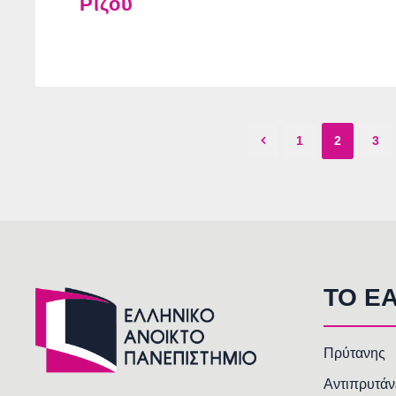
Ρίζου
1
2
3
TO E
Πρύτανης
Αντιπρυτάν