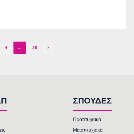
4
…
28
AΠ
ΣΠΟΥΔΕΣ
Προπτυχιακά
εις
Μεταπτυχιακά