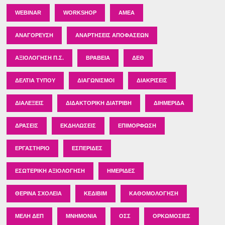
WEBINAR
WORKSHOP
ΑΜΕΑ
ΑΝΑΓΌΡΕΥΣΗ
ΑΝΑΡΤΉΣΕΙΣ ΑΠΟΦΆΣΕΩΝ
ΑΞΙΟΛΌΓΗΣΗ Π.Σ.
ΒΡΑΒΕΊΑ
ΔΕΘ
ΔΕΛΤΊΑ ΤΎΠΟΥ
ΔΙΑΓΩΝΙΣΜΟΊ
ΔΙΑΚΡΊΣΕΙΣ
ΔΙΑΛΈΞΕΙΣ
ΔΙΔΑΚΤΟΡΙΚΉ ΔΙΑΤΡΙΒΉ
ΔΙΗΜΕΡΊΔΑ
ΔΡΆΣΕΙΣ
ΕΚΔΗΛΏΣΕΙΣ
ΕΠΙΜΌΡΦΩΣΗ
ΕΡΓΑΣΤΉΡΙΟ
ΕΣΠΕΡΊΔΕΣ
ΕΣΩΤΕΡΙΚΉ ΑΞΙΟΛΌΓΗΣΗ
ΗΜΕΡΊΔΕΣ
ΘΕΡΙΝΆ ΣΧΟΛΕΊΑ
ΚΕΔΙΒΙΜ
ΚΑΘΟΜΟΛΌΓΗΣΗ
ΜΈΛΗ ΔΕΠ
ΜΝΗΜΌΝΙΑ
ΟΣΣ
ΟΡΚΩΜΟΣΊΕΣ