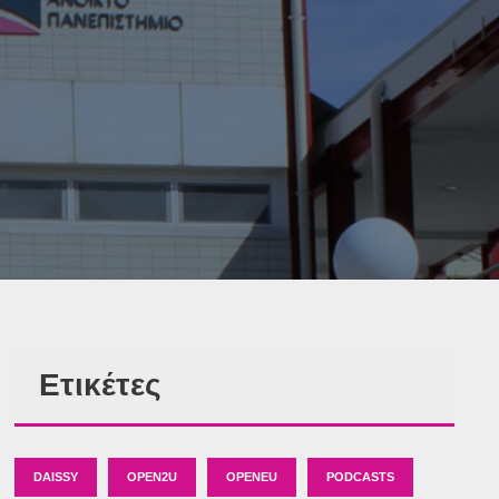
Ετικέτες
DAISSY
OPEN2U
OPENEU
PODCASTS