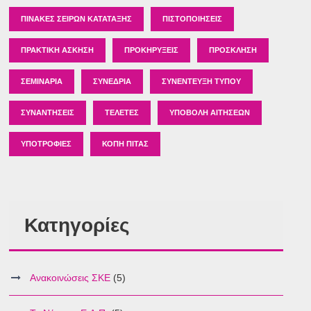
ΠΊΝΑΚΕΣ ΣΕΙΡΏΝ ΚΑΤΆΤΑΞΗΣ
ΠΙΣΤΟΠΟΙΉΣΕΙΣ
ΠΡΑΚΤΙΚΉ ΆΣΚΗΣΗ
ΠΡΟΚΗΡΎΞΕΙΣ
ΠΡΌΣΚΛΗΣΗ
ΣΕΜΙΝΆΡΙΑ
ΣΥΝΈΔΡΙΑ
ΣΥΝΈΝΤΕΥΞΗ ΤΎΠΟΥ
ΣΥΝΑΝΤΉΣΕΙΣ
ΤΕΛΕΤΈΣ
ΥΠΟΒΟΛΉ ΑΙΤΉΣΕΩΝ
ΥΠΟΤΡΟΦΊΕΣ
ΚΟΠΉ ΠΊΤΑΣ
Κατηγορίες
Ανακοινώσεις ΣΚΕ
(5)