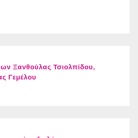
ρων Ξανθούλας Τσιολπίδου,
ας Γεμέλου